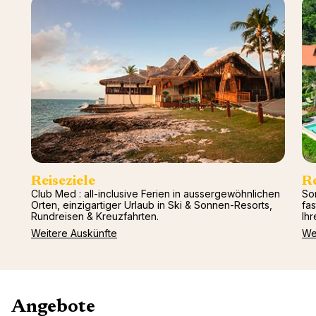
Mittel
Arcs P
2026)
Alpen
Oman -
Tignes
Punta 
La Rosi
Republ
Valmor
Palmiye
Gregol
Griech
Reiseziele
R
Club Med : all-inclusive Ferien in aussergewöhnlichen
So
Orten, einzigartiger Urlaub in Ski & Sonnen-Resorts,
fa
Rundreisen & Kreuzfahrten.
Ihr
Weitere Auskünfte
We
Angebote