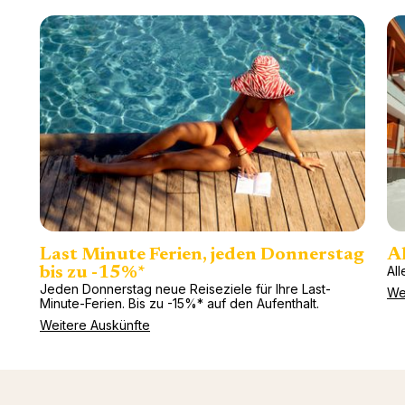
Last Minute Ferien, jeden Donnerstag
Al
All
bis zu -15%*
Jeden Donnerstag neue Reiseziele für Ihre Last-
We
Minute-Ferien. Bis zu -15%* auf den Aufenthalt.
Weitere Auskünfte