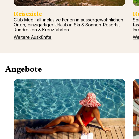
Reiseziele
R
Club Med : all-inclusive Ferien in aussergewöhnlichen
So
Orten, einzigartiger Urlaub in Ski & Sonnen-Resorts,
fa
Rundreisen & Kreuzfahrten.
Ihr
Weitere Auskünfte
We
Angebote