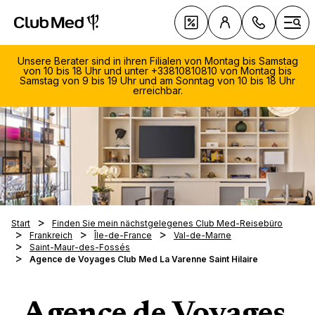
Club Med Luxus All Inclusive Resorts & Ferien
Club Med 
Deals
Men
Unsere Berater sind in ihren Filialen von Montag bis Samstag
von 10 bis 18 Uhr und unter +33810810810 von Montag bis
Samstag von 9 bis 19 Uhr und am Sonntag von 10 bis 18 Uhr
erreichbar.
084
Mo.-F
Über C
18:30
Neuhei
Was u
Sa. 1
Kontak
einzig
Uhr
Badefe
(Ortst
FAQ
Unser A
Aktivi
Start
Finden Sie mein nächstgelegenes Club Med-Reisebüro
Resort
Frankreich
Île-de-France
Val-de-Marne
Treue
Feriene
Wellne
Tipps 
Reis
Saint-Maur-des-Fossés
Feine 
Palmiy
Sportfe
einfac
Agence de Voyages Club Med La Varenne Saint Hilaire
in G
aller W
> Wass
1. Mal 
Magna 
Ferien 
Auf D
Exclus
Wunschf
> Land
Tagesp
Da Bal
Franz
Familie
Nachha
Collec
Massge
Engli
> Wint
testen
Punta
> Kind
>