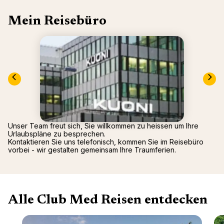
Mittel
Arcs P
2026)
Alpen
Mein Reisebüro
Oman -
Tignes
Punta 
La Rosi
Republ
Valmor
Palmiye
Gregol
Griech
Unser Team freut sich, Sie willkommen zu heissen um Ihre
Urlaubspläne zu besprechen.
Kontaktieren Sie uns telefonisch, kommen Sie im Reisebüro
vorbei - wir gestalten gemeinsam Ihre Traumferien.
Alle Club Med Reisen entdecken