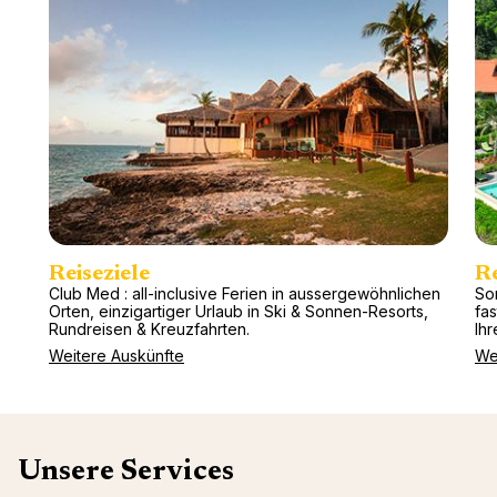
Reiseziele
R
Club Med : all-inclusive Ferien in aussergewöhnlichen
So
Orten, einzigartiger Urlaub in Ski & Sonnen-Resorts,
fa
Rundreisen & Kreuzfahrten.
Ihr
Weitere Auskünfte
We
Unsere Services