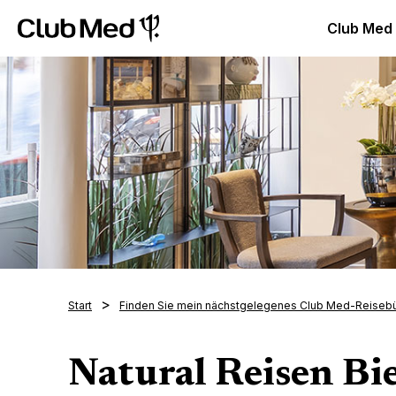
Club Med Luxus All Inclusive Resorts & Ferien
Club Med 
Club Med
Start
Finden Sie mein nächstgelegenes Club Med-Reiseb
Natural Reisen Bie