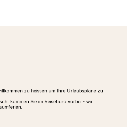
Oman - a
Alpen
Punta Ca
Tignes, A
Republik
La Rosier
Palmiye H
Valmorel,
Gregolima
Griechenl
willkommen zu heissen um Ihre Urlaubspläne zu
isch, kommen Sie im Reisebüro vorbei - wir
aumferien.