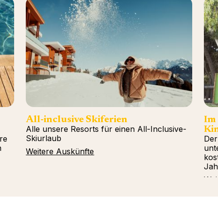
All-inclusive Skiferien
Im
Alle unsere Resorts für einen All-Inclusive-
Kin
Skiurlaub
re
Der
n
unt
Weitere Auskünfte
kos
Jah
Wei