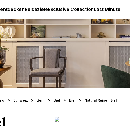
Luxus All Inclusive Resorts & Ferien
 entdecken
Reiseziele
Exclusive Collection
Last Minute
üro
Schweiz
Bern
Biel
Biel
Natural Reisen Biel
l