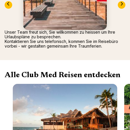
Mittel
Arcs P
2026)
Alpen
Oman -
Tignes
Punta 
La Rosi
Republ
Valmor
Unser Team freut sich, Sie willkommen zu heissen um Ihre
Palmiye
Urlaubspläne zu besprechen.
Gregol
Kontaktieren Sie uns telefonisch, kommen Sie im Reisebüro
vorbei - wir gestalten gemeinsam Ihre Traumferien.
Griech
Alle Club Med Reisen entdecken