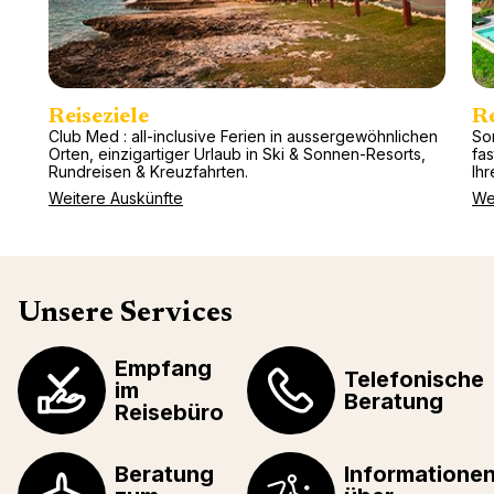
Reiseziele
R
Club Med : all-inclusive Ferien in aussergewöhnlichen
So
Orten, einzigartiger Urlaub in Ski & Sonnen-Resorts,
fa
Rundreisen & Kreuzfahrten.
Ihr
Weitere Auskünfte
We
Unsere Services
Empfang
Telefonische
im
Beratung
Reisebüro
Beratung
Informatione