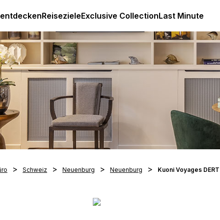
Luxus All Inclusive Resorts & Ferien
 entdecken
Reiseziele
Exclusive Collection
Last Minute
üro
Schweiz
Neuenburg
Neuenburg
Kuoni Voyages DERT