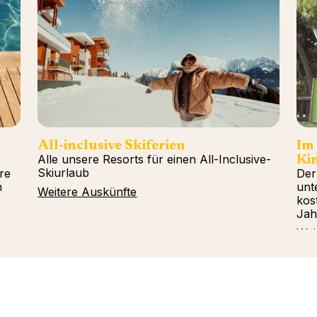
All-inclusive Skiferien
Im
Alle unsere Resorts für einen All-Inclusive-
Kin
Skiurlaub
re
Der
n
unt
Weitere Auskünfte
kos
Jah
Wei