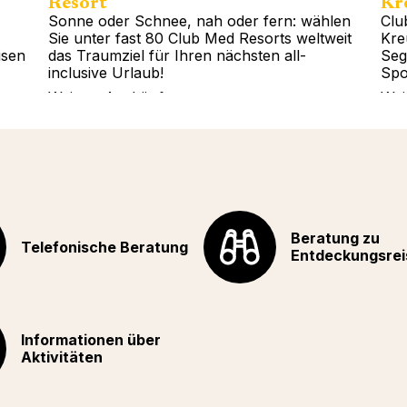
Resort
Kr
Sonne oder Schnee, nah oder fern: wählen
Clu
Sie unter fast 80 Club Med Resorts weltweit
Kre
isen
das Traumziel für Ihren nächsten all-
Seg
inclusive Urlaub!
Spo
Weitere Auskünfte
Wei
Beratung zu
Telefonische Beratung
Entdeckungsrei
Informationen über
Aktivitäten