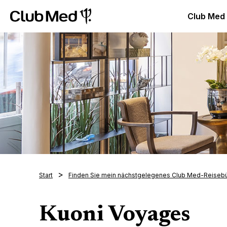
Club Med Luxus All Inclusive Resorts & Ferien
Club Med 
Club Med
Start
Finden Sie mein nächstgelegenes Club Med-Reiseb
Kuoni Voyages