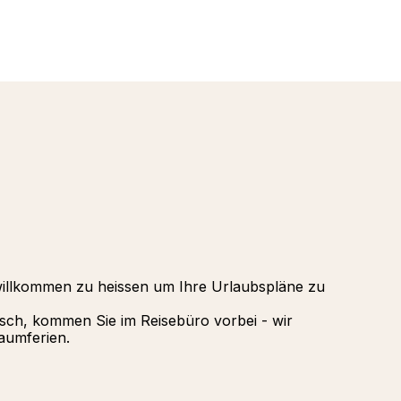
Oman - a
Alpen
Punta Ca
Tignes, A
Republik
La Rosier
Palmiye H
Valmorel,
Gregolima
Griechenl
willkommen zu heissen um Ihre Urlaubspläne zu
isch, kommen Sie im Reisebüro vorbei - wir
aumferien.