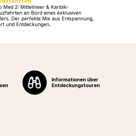
euzfahrten
Touren
b Med 2: Mittelmeer & Karibik-
All-inclusive 
uzfahrten an Bord eines exklusiven
weltweit: Euro
lers. Der perfekte Mix aus Entspannung,
Indischer Ozea
rt und Entdeckungen.
haben die Wahl
tere Auskünfte
Weitere Auskü
Informationen über
sen
Entdeckungstouren