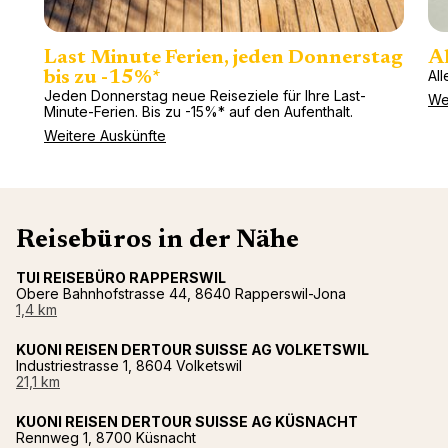
Last Minute Ferien, jeden Donnerstag
Al
All
bis zu -15%*
Jeden Donnerstag neue Reiseziele für Ihre Last-
We
Minute-Ferien. Bis zu -15%* auf den Aufenthalt.
Weitere Auskünfte
Reisebüros in der Nähe
TUI REISEBÜRO RAPPERSWIL
Obere Bahnhofstrasse 44, 8640 Rapperswil-Jona
1,4 km
KUONI REISEN DERTOUR SUISSE AG VOLKETSWIL
Industriestrasse 1, 8604 Volketswil
21,1 km
KUONI REISEN DERTOUR SUISSE AG KÜSNACHT
Rennweg 1, 8700 Küsnacht