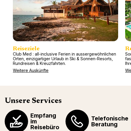
Reiseziele
R
Club Med : all-inclusive Ferien in aussergewöhnlichen
So
Orten, einzigartiger Urlaub in Ski & Sonnen-Resorts,
fa
Rundreisen & Kreuzfahrten.
Ihr
Weitere Auskünfte
We
Unsere Services
Empfang
Telefonische
im
Beratung
Reisebüro