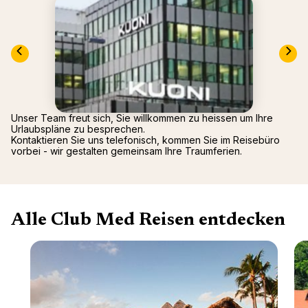
Mittel
Arcs P
2026)
Alpen
Oman -
Tignes
Punta 
La Rosi
Republ
Valmor
Palmiye
Gregol
Griech
Unser Team freut sich, Sie willkommen zu heissen um Ihre
Urlaubspläne zu besprechen.
Kontaktieren Sie uns telefonisch, kommen Sie im Reisebüro
vorbei - wir gestalten gemeinsam Ihre Traumferien.
Alle Club Med Reisen entdecken