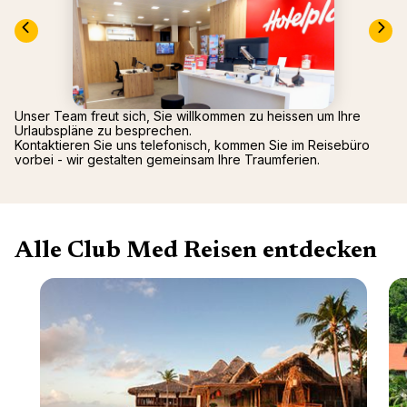
Mittel
Arcs P
2026)
Alpen
Oman -
Tignes
Punta 
La Rosi
Republ
Valmor
Palmiye
Unser Team freut sich, Sie willkommen zu heissen um Ihre
Gregol
Urlaubspläne zu besprechen.
Kontaktieren Sie uns telefonisch, kommen Sie im Reisebüro
Griech
vorbei - wir gestalten gemeinsam Ihre Traumferien.
Alle Club Med Reisen entdecken