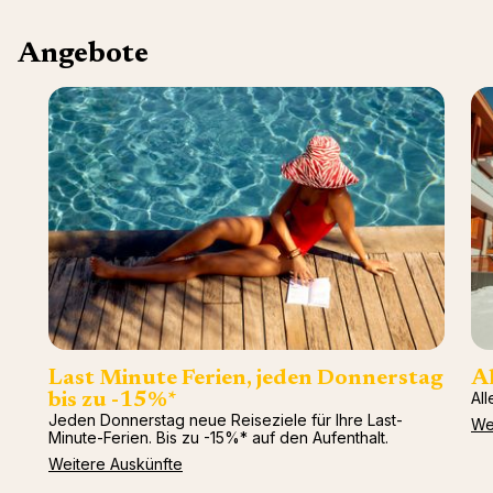
Angebote
Last Minute Ferien, jeden Donnerstag
Al
All
bis zu -15%*
Jeden Donnerstag neue Reiseziele für Ihre Last-
We
Minute-Ferien. Bis zu -15%* auf den Aufenthalt.
Weitere Auskünfte