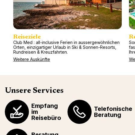
Reiseziele
R
Club Med : all-inclusive Ferien in aussergewöhnlichen
So
Orten, einzigartiger Urlaub in Ski & Sonnen-Resorts,
fa
Rundreisen & Kreuzfahrten.
Ihr
Weitere Auskünfte
We
Unsere Services
Empfang
Telefonische
im
Beratung
Reisebüro
Beratung