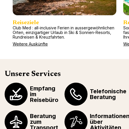
Reiseziele
R
Club Med : all-inclusive Ferien in aussergewöhnlichen
So
Orten, einzigartiger Urlaub in Ski & Sonnen-Resorts,
fa
Rundreisen & Kreuzfahrten.
Ihr
Weitere Auskünfte
We
Unsere Services
Empfang
Telefonische
im
Beratung
Reisebüro
Beratung
Informatione
zum
über
Transport
Aktivitäten