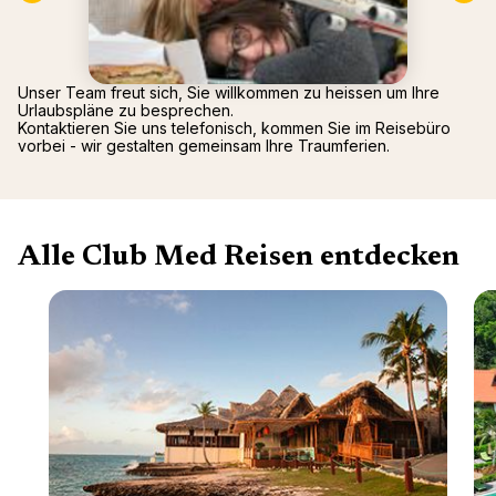
Mittel
Arcs P
2026)
Alpen
Oman -
Tignes
Punta 
Unser Team freut sich, Sie willkommen zu heissen um Ihre
La Rosi
Republ
Urlaubspläne zu besprechen.
Valmor
Palmiye
Kontaktieren Sie uns telefonisch, kommen Sie im Reisebüro
vorbei - wir gestalten gemeinsam Ihre Traumferien.
Gregol
Griech
Alle Club Med Reisen entdecken