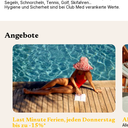
Segeln, Schnorcheln, Tennis, Golf, Skifahren...
Hygiene und Sicherheit sind bei Club Med verankerte Werte.
Angebote
Last Minute Ferien, jeden Donnerstag
Al
All
bis zu -15%*