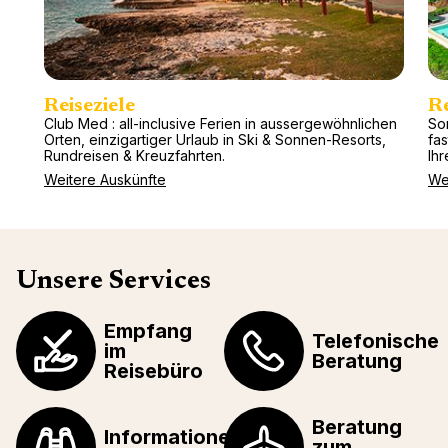
Reiseziele
R
Club Med : all-inclusive Ferien in aussergewöhnlichen
So
Orten, einzigartiger Urlaub in Ski & Sonnen-Resorts,
fa
Rundreisen & Kreuzfahrten.
Ihr
Weitere Auskünfte
We
Unsere Services
Empfang
Telefonische
im
Beratung
Reisebüro
Beratung
Informationen über
zum