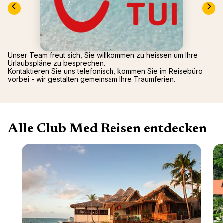
Mittel
Arcs P
2026)
Alpen
Oman -
Tignes
Punta 
La Rosi
Republ
Valmor
Unser Team freut sich, Sie willkommen zu heissen um Ihre
Palmiye
Urlaubspläne zu besprechen.
Gregol
Kontaktieren Sie uns telefonisch, kommen Sie im Reisebüro
vorbei - wir gestalten gemeinsam Ihre Traumferien.
Griech
Alle Club Med Reisen entdecken