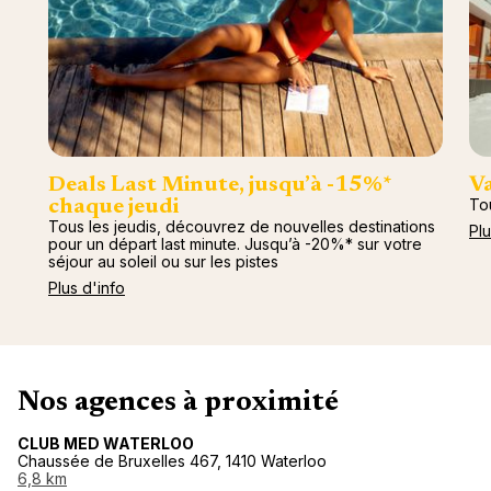
"La Poi
La Rosi
Magna 
Valmore
Espagn
Québec
Canad
Deals Last Minute, jusqu’à -15%*
Va
To
chaque jeudi
Tous les jeudis, découvrez de nouvelles destinations
Plu
pour un départ last minute. Jusqu’à -20%* sur votre
séjour au soleil ou sur les pistes
Plus d'info
Nos agences à proximité
CLUB MED WATERLOO
Chaussée de Bruxelles 467, 1410 Waterloo
6,8 km