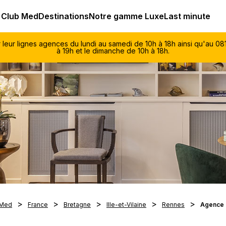
lub Med - Resorts & vacances All Inclusive Premium
 Club Med
Destinations
Notre gamme Luxe
Last minute
r leur lignes agences du lundi au samedi de 10h à 18h ainsi qu'au 
à 19h et le dimanche de 10h à 18h.
 Med
France
Bretagne
Ille-et-Vilaine
Rennes
Agence 