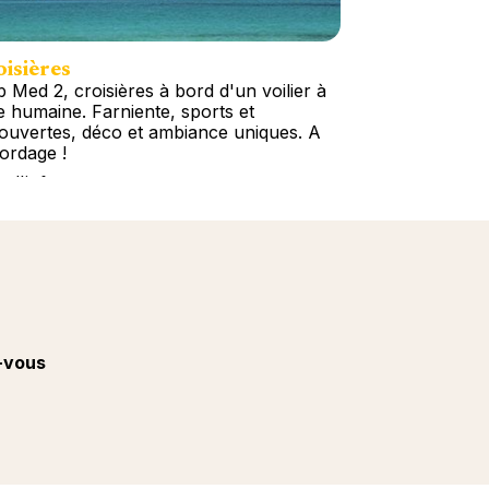
isières
Circuits
b Med 2, croisières à bord d'un voilier à
Escapades et C
le humaine. Farniente, sports et
Amériques, Car
ouvertes, déco et ambiance uniques. A
Asie, Océanie.
bordage !
du choix !
s d'info
Plus d'info
-vous