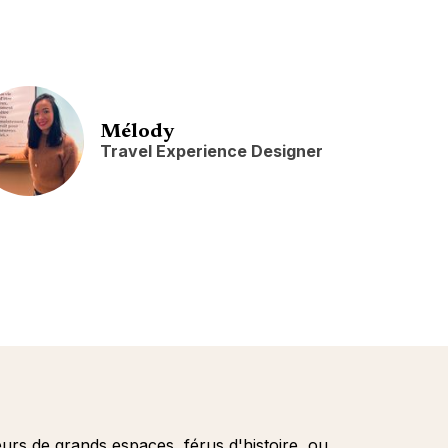
Mélody
Travel Experience Designer
s de grands espaces, férus d'histoire, ou