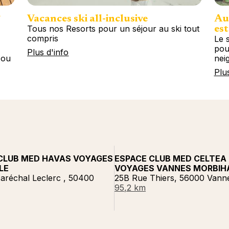
*
Vacances ski all-inclusive
Au 
Tous nos Resorts pour un séjour au ski tout
est
compris
Le s
pou
Plus d'info
 ou
nei
Plu
CLUB MED HAVAS VOYAGES
ESPACE CLUB MED CELTEA
LE
VOYAGES VANNES MORBIH
aréchal Leclerc , 50400
25B Rue Thiers, 56000 Vann
95,2 km