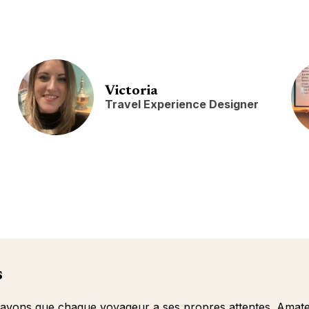
Victoria
Travel Experience Designer
s
vons que chaque voyageur a ses propres attentes. Amateur