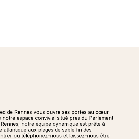
Cancun, 
Seychelle
Tignes - 
(2026)
"La Pointe
La Rosièr
Bornéo, M
Maurice
Valmorel 
(2026)
Magna Mar
Québec Ch
Oman (20
Espagne
Canada
ed de Rennes vous ouvre ses portes au cœur
s notre espace convivial situé près du Parlement
e Rennes, notre équipe dynamique est prête à
e atlantique aux plages de sable fin des
ntrer ou téléphonez-nous et laissez-nous être