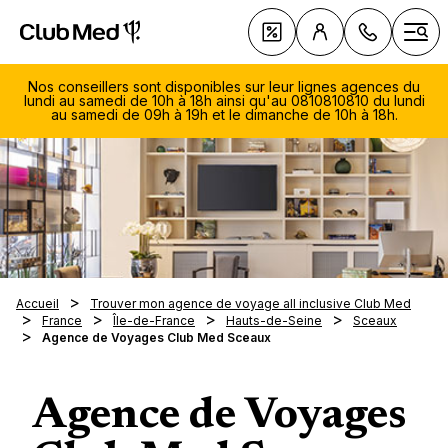
Club Med - Resorts & vacances All Inclusive Premium
C
Deals
Ouvr
Nos conseillers sont disponibles sur leur lignes agences du
lundi au samedi de 10h à 18h ainsi qu'au 0810810810 du lundi
au samedi de 09h à 19h et le dimanche de 10h à 18h.
084
966
Découv
Lu.-S
Une mar
Club M
- 19h
L'Espri
Di. 1
Contac
Progr
Accueil
Trouver mon agence de voyage all inclusive Club Med
Les To
Notre A
18h0
L'équi
Fidélit
France
Île-de-France
Hauts-de-Seine
Sceaux
l'été
(tarif
Nos no
Agence de Voyages Club Med Sceaux
Suisse
Great 
Notre 
Découv
Grego
Séminai
Parrai
Sports 
Wha
Vos v
Pass
FAQ
Djerba
Sports 
discu
Resort
Balnéai
Agence de Voyages
Nos th
Magna 
avec
Clubs 
Collect
La mon
Vacance
Happy 
Spa et 
Balnéa