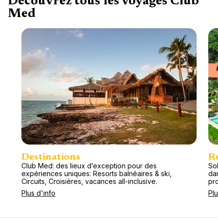
Découvrez tous les voyages Club
Med
Destinations
R
Club Med: des lieux d’exception pour des
So
expériences uniques: Resorts balnéaires & ski,
da
Circuits, Croisières, vacances all-inclusive.
pr
Plus d'info
Plu