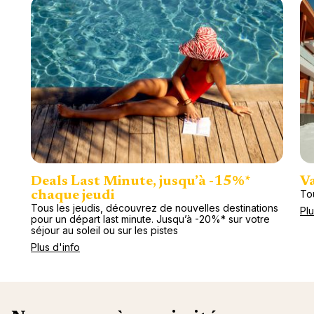
Deals Last Minute, jusqu’à -15%*
Va
To
chaque jeudi
Tous les jeudis, découvrez de nouvelles destinations
Plu
pour un départ last minute. Jusqu’à -20%* sur votre
séjour au soleil ou sur les pistes
Plus d'info