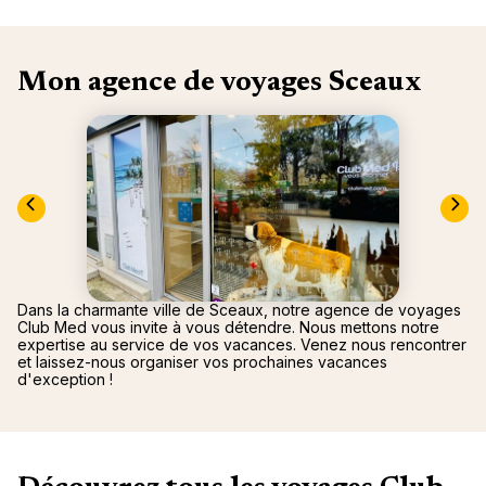
"La Poi
La Rosi
Magna 
Valmore
Espagn
Québec
Mon agence de voyages Sceaux
Canad
Dans la charmante ville de Sceaux, notre agence de voyages
Club Med vous invite à vous détendre. Nous mettons notre
expertise au service de vos vacances. Venez nous rencontrer
et laissez-nous organiser vos prochaines vacances
d'exception !