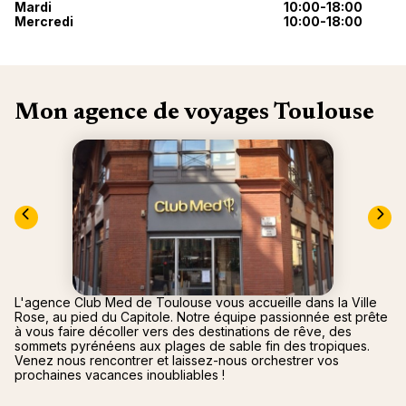
"La Poi
Mardi
10:00-18:00
La Rosi
Mercredi
10:00-18:00
Magna 
Valmore
Espagn
Québec
Canad
Mon agence de voyages Toulouse
L'agence Club Med de Toulouse vous accueille dans la Ville
Rose, au pied du Capitole. Notre équipe passionnée est prête
à vous faire décoller vers des destinations de rêve, des
sommets pyrénéens aux plages de sable fin des tropiques.
Venez nous rencontrer et laissez-nous orchestrer vos
prochaines vacances inoubliables !