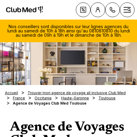
Club Med - Resorts & vacances All Inclusive Premium
C
Deals
Ouvr
Nos conseillers sont disponibles sur leur lignes agences du
lundi au samedi de 10h à 18h ainsi qu'au 0810810810 du lundi
au samedi de 09h à 19h et le dimanche de 10h à 18h.
084
966
Découv
Lu.-S
Une mar
Club M
- 19h
L'Espri
Di. 1
Contac
Progr
Accueil
Trouver mon agence de voyage all inclusive Club Med
Les To
Notre A
18h0
L'équi
Fidélit
France
Occitanie
Haute-Garonne
Toulouse
l'été
(tarif
Nos no
Agence de Voyages Club Med Toulouse
Suisse
Great 
Notre 
Découv
Grego
Séminai
Parrai
Sports 
Wha
Vos v
Pass
FAQ
Djerba
Sports 
discu
Resort
Balnéai
Agence de Voyages
Nos th
Magna 
avec
Clubs 
Collect
La mon
Vacance
Happy 
Spa et 
Balnéa