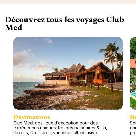
Découvrez tous les voyages Club
Med
Destinations
R
Club Med: des lieux d’exception pour des
So
expériences uniques: Resorts balnéaires & ski,
da
Circuits, Croisières, vacances all-inclusive.
pr