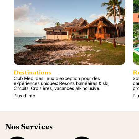
Destinations
R
Club Med: des lieux d’exception pour des
So
expériences uniques: Resorts balnéaires & ski,
da
Circuits, Croisières, vacances all-inclusive.
pr
Plus d'info
Plu
Nos Services