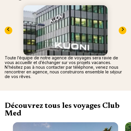
"La Poi
La Rosi
Magna 
Valmore
Espagn
Québec
Canad
Toute l’équipe de notre agence de voyages sera ravie de
vous accueillir et d’échanger sur vos projets vacances.
N’hésitez pas à nous contacter par téléphone, venez nous
rencontrer en agence, nous construirons ensemble le séjour
de vos rêves.
Découvrez tous les voyages Club
Med