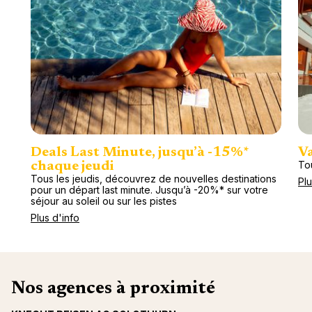
Deals Last Minute, jusqu’à -15%*
Va
To
chaque jeudi
Tous les jeudis, découvrez de nouvelles destinations
Plu
pour un départ last minute. Jusqu’à -20%* sur votre
séjour au soleil ou sur les pistes
Plus d'info
Nos agences à proximité