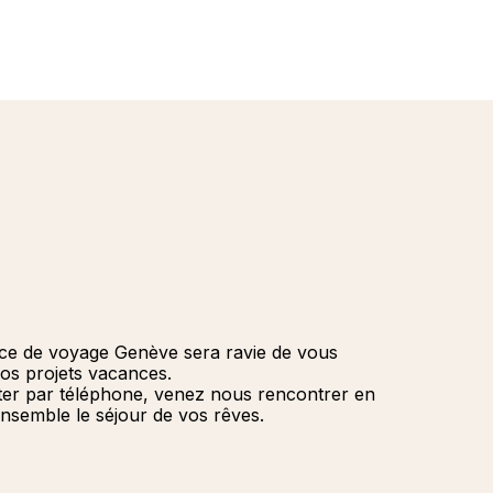
Cancun, 
Seychelle
Tignes - 
(2026)
"La Pointe
La Rosièr
Bornéo, M
Maurice
Valmorel 
(2026)
Magna Mar
Québec Ch
Oman (20
Espagne
Canada
nce de voyage Genève sera ravie de vous
vos projets vacances.
ter par téléphone, venez nous rencontrer en
nsemble le séjour de vos rêves.