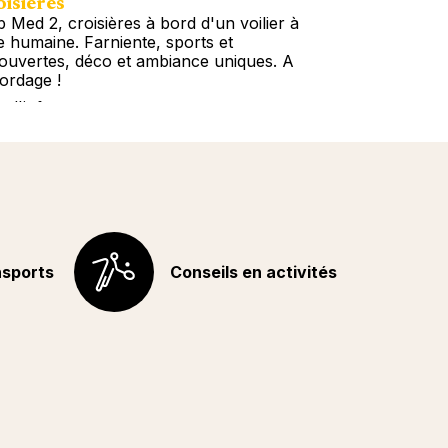
isières
Circuits
b Med 2, croisières à bord d'un voilier à
Escapades et C
le humaine. Farniente, sports et
Amériques, Car
ouvertes, déco et ambiance uniques. A
Asie, Océanie.
bordage !
du choix !
s d'info
Plus d'info
nsports
Conseils en activités