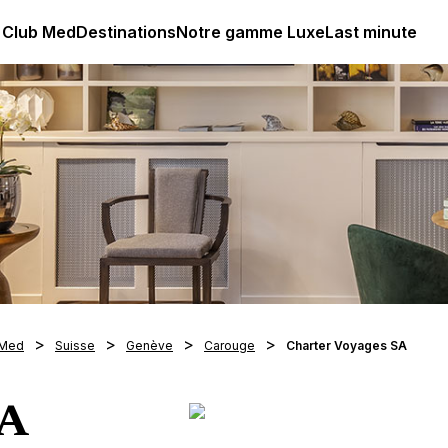
lub Med - Resorts & vacances All Inclusive Premium
 Club Med
Destinations
Notre gamme Luxe
Last minute
 Med
Suisse
Genève
Carouge
Charter Voyages SA
SA