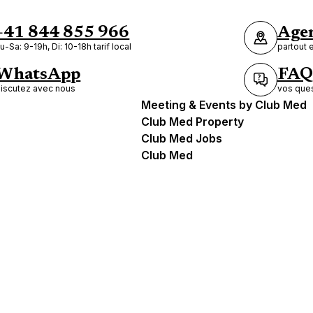
+41 844 855 966
Agen
u-Sa: 9-19h, Di: 10-18h tarif local
partout 
WhatsApp
FAQ
iscutez avec nous
vos ques
Meeting & Events by Club Med
Club Med Property
Club Med Jobs
Club Med