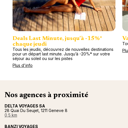
Deals Last Minute, jusqu’à -15%*
Va
To
chaque jeudi
Tous les jeudis, découvrez de nouvelles destinations
Plu
pour un départ last minute. Jusqu’à -20%* sur votre
séjour au soleil ou sur les pistes
Plus d'info
Nos agences à proximité
DELTA VOYAGES SA
28 Quai Du Seujet, 1211 Geneve 8
0,5 km
BANZI VOYAGES