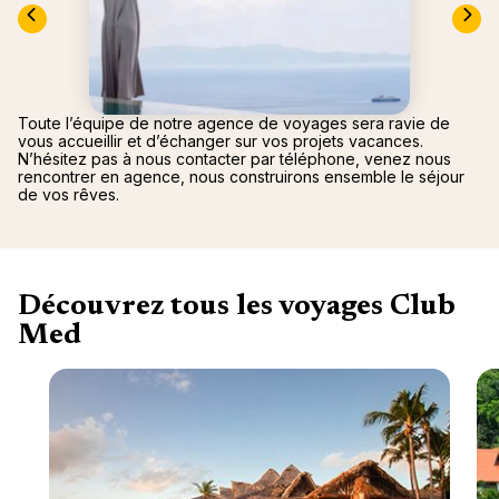
"La Poi
La Rosi
Magna 
Valmore
Espagn
Québec
Canad
Toute l’équipe de notre agence de voyages sera ravie de
vous accueillir et d’échanger sur vos projets vacances.
N’hésitez pas à nous contacter par téléphone, venez nous
rencontrer en agence, nous construirons ensemble le séjour
de vos rêves.
Découvrez tous les voyages Club
Med