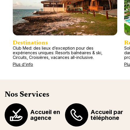
Destinations
R
Club Med: des lieux d’exception pour des
So
expériences uniques: Resorts balnéaires & ski,
da
Circuits, Croisières, vacances all-inclusive.
pr
Plus d'info
Plu
Nos Services
Accueil en
Accueil par
agence
téléphone