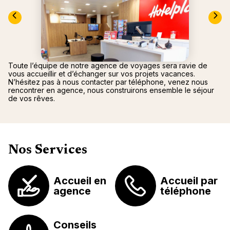
"La Poi
La Rosi
Magna 
Valmore
Espagn
Québec
Canad
Toute l’équipe de notre agence de voyages sera ravie de
vous accueillir et d’échanger sur vos projets vacances.
N’hésitez pas à nous contacter par téléphone, venez nous
rencontrer en agence, nous construirons ensemble le séjour
de vos rêves.
Nos Services
Accueil en
Accueil par
agence
téléphone
Conseils