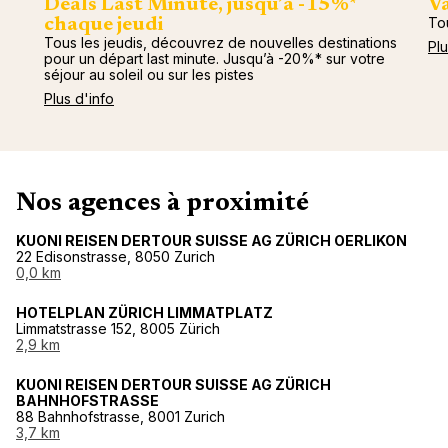
Deals Last Minute, jusqu’à -15%*
Va
To
chaque jeudi
Tous les jeudis, découvrez de nouvelles destinations
Plu
pour un départ last minute. Jusqu’à -20%* sur votre
séjour au soleil ou sur les pistes
Plus d'info
Nos agences à proximité
KUONI REISEN DERTOUR SUISSE AG ZÜRICH OERLIKON
22 Edisonstrasse, 8050 Zurich
0,0 km
HOTELPLAN ZÜRICH LIMMATPLATZ
Limmatstrasse 152, 8005 Zürich
2,9 km
KUONI REISEN DERTOUR SUISSE AG ZÜRICH
BAHNHOFSTRASSE
88 Bahnhofstrasse, 8001 Zurich
3,7 km