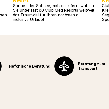
Resort
Kr
Sonne oder Schnee, nah oder fern: wählen
Clu
Sie unter fast 80 Club Med Resorts weltweit
Kre
isen
das Traumziel für Ihren nächsten all-
Seg
inclusive Urlaub!
Spo
Weitere Auskünfte
Wei
Beratung zum
Telefonische Beratung
Transport