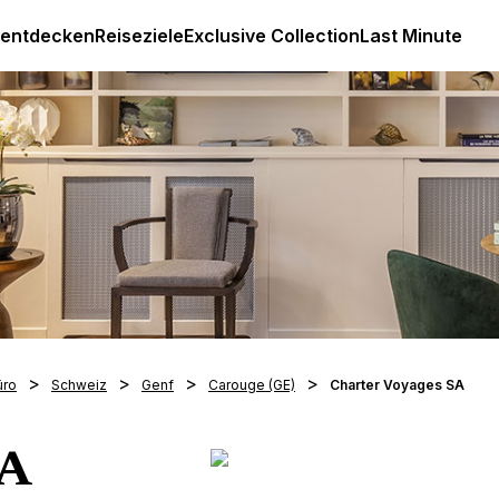
Luxus All Inclusive Resorts & Ferien
 entdecken
Reiseziele
Exclusive Collection
Last Minute
üro
Schweiz
Genf
Carouge (GE)
Charter Voyages SA
SA