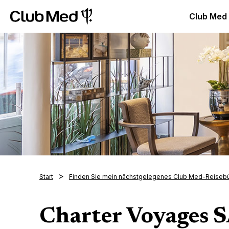
Club Med Luxus All Inclusive Resorts & Ferien
Club Med 
Club Med
Start
Finden Sie mein nächstgelegenes Club Med-Reiseb
Charter Voyages 