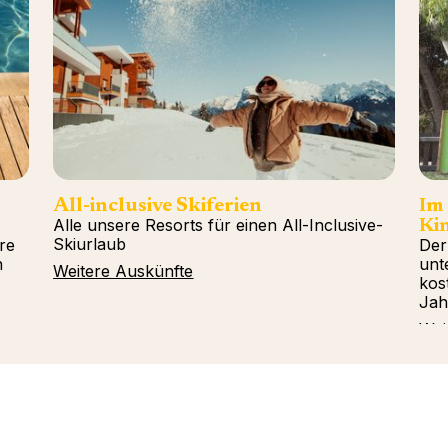
All-inclusive Skiferien
Im
Alle unsere Resorts für einen All-Inclusive-
Kin
Skiurlaub
re
Der
n
unt
Weitere Auskünfte
kos
Jah
Wei