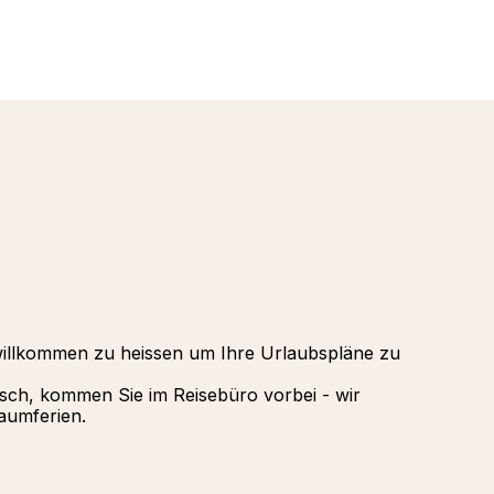
Oman - a
Alpen
Punta Ca
Tignes, A
Republik
La Rosier
Palmiye H
Valmorel,
Gregolima
Griechenl
willkommen zu heissen um Ihre Urlaubspläne zu
isch, kommen Sie im Reisebüro vorbei - wir
aumferien.