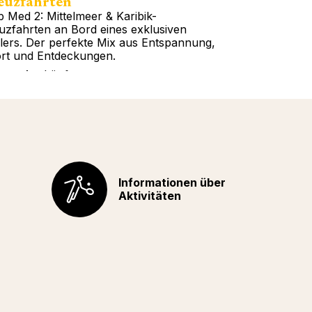
euzfahrten
Touren
b Med 2: Mittelmeer & Karibik-
All-inclusive 
uzfahrten an Bord eines exklusiven
weltweit: Euro
lers. Der perfekte Mix aus Entspannung,
Indischer Ozea
rt und Entdeckungen.
haben die Wahl
tere Auskünfte
Weitere Auskü
Informationen über
Aktivitäten