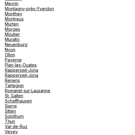
Meyrin
Montagny-près-Yverdon
Monthey
Montreux
Murten
Morges
Moutier
Muralto
Neuenburg
Nyon
Ollon
Payerne
Plan-les-Ouates
Rapperswil-Jona
Rapperswil-Jona
Renens
Tartegnin
Romanel-sur-Lausanne
St. Gallen
Schaffhausen
Sierre
Sitten
Solothurn
Thun
Val-de-Ruz
Vevey