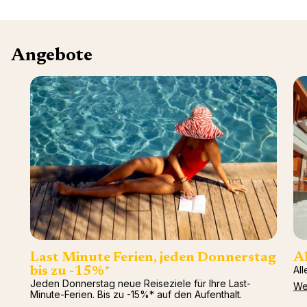
Angebote
Last Minute Ferien, jeden Donnerstag
Al
All
bis zu -15%*
Jeden Donnerstag neue Reiseziele für Ihre Last-
We
Minute-Ferien. Bis zu -15%* auf den Aufenthalt.