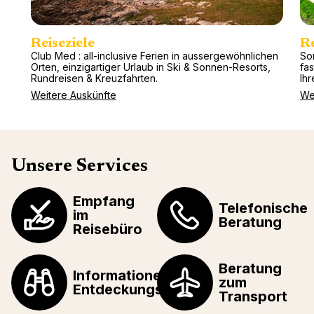
Reiseziele
R
Club Med : all-inclusive Ferien in aussergewöhnlichen
So
Orten, einzigartiger Urlaub in Ski & Sonnen-Resorts,
fa
Rundreisen & Kreuzfahrten.
Ihr
Weitere Auskünfte
We
Unsere Services
Empfang
Telefonische
im
Beratung
Reisebüro
Beratung
Informationen über
zum
Entdeckungstouren
Transport