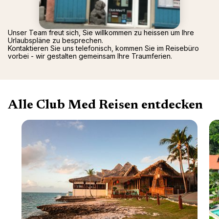
Mittel
Arcs P
2026)
Alpen
Oman -
Tignes
Punta 
Unser Team freut sich, Sie willkommen zu heissen um Ihre
Urlaubspläne zu besprechen.
La Rosi
Republ
Kontaktieren Sie uns telefonisch, kommen Sie im Reisebüro
Valmor
Palmiye
vorbei - wir gestalten gemeinsam Ihre Traumferien.
Gregol
Griech
Alle Club Med Reisen entdecken