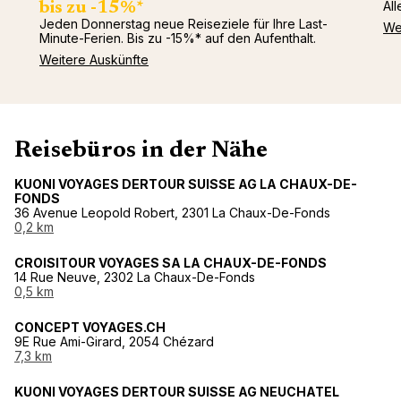
All
bis zu -15%*
Jeden Donnerstag neue Reiseziele für Ihre Last-
We
Minute-Ferien. Bis zu -15%* auf den Aufenthalt.
Weitere Auskünfte
Reisebüros in der Nähe
KUONI VOYAGES DERTOUR SUISSE AG LA CHAUX-DE-
FONDS
36 Avenue Leopold Robert, 2301 La Chaux-De-Fonds
0,2 km
CROISITOUR VOYAGES SA LA CHAUX-DE-FONDS
14 Rue Neuve, 2302 La Chaux-De-Fonds
0,5 km
CONCEPT VOYAGES.CH
9E Rue Ami-Girard, 2054 Chézard
7,3 km
KUONI VOYAGES DERTOUR SUISSE AG NEUCHATEL