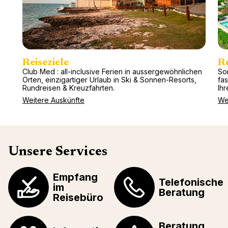
Reiseziele
R
Club Med : all-inclusive Ferien in aussergewöhnlichen
So
Orten, einzigartiger Urlaub in Ski & Sonnen-Resorts,
fa
Rundreisen & Kreuzfahrten.
Ihr
Weitere Auskünfte
We
Unsere Services
Empfang
Telefonische
im
Beratung
Reisebüro
Beratung