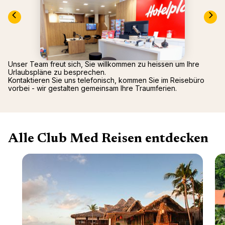
Mittel
Arcs P
2026)
Alpen
Oman -
Tignes
Punta 
La Rosi
Republ
Valmor
Palmiye
Unser Team freut sich, Sie willkommen zu heissen um Ihre
Gregol
Urlaubspläne zu besprechen.
Kontaktieren Sie uns telefonisch, kommen Sie im Reisebüro
Griech
vorbei - wir gestalten gemeinsam Ihre Traumferien.
Alle Club Med Reisen entdecken