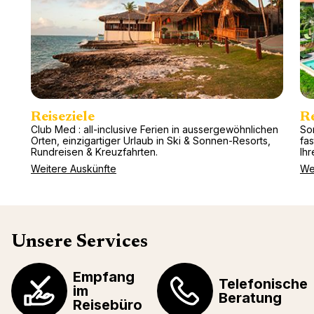
Reiseziele
R
Club Med : all-inclusive Ferien in aussergewöhnlichen
So
Orten, einzigartiger Urlaub in Ski & Sonnen-Resorts,
fa
Rundreisen & Kreuzfahrten.
Ihr
Weitere Auskünfte
We
Unsere Services
Empfang
Telefonische
im
Beratung
Reisebüro