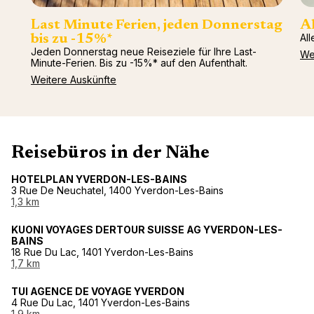
Last Minute Ferien, jeden Donnerstag
Al
All
bis zu -15%*
Jeden Donnerstag neue Reiseziele für Ihre Last-
We
Minute-Ferien. Bis zu -15%* auf den Aufenthalt.
Weitere Auskünfte
Reisebüros in der Nähe
HOTELPLAN YVERDON-LES-BAINS
3 Rue De Neuchatel, 1400 Yverdon-Les-Bains
1,3 km
KUONI VOYAGES DERTOUR SUISSE AG YVERDON-LES-
BAINS
18 Rue Du Lac, 1401 Yverdon-Les-Bains
1,7 km
TUI AGENCE DE VOYAGE YVERDON
4 Rue Du Lac, 1401 Yverdon-Les-Bains
1,9 km