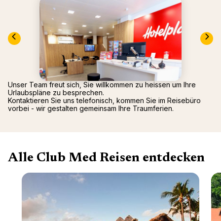
Mittel
Arcs P
2026)
Alpen
Oman -
Tignes
Punta 
La Rosi
Republ
Valmor
Palmiye
Gregol
Griech
Unser Team freut sich, Sie willkommen zu heissen um Ihre
Urlaubspläne zu besprechen.
Kontaktieren Sie uns telefonisch, kommen Sie im Reisebüro
vorbei - wir gestalten gemeinsam Ihre Traumferien.
Alle Club Med Reisen entdecken