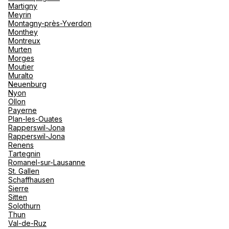
Martigny
Meyrin
Montagny-près-Yverdon
Monthey
Montreux
Murten
Morges
Moutier
Muralto
Neuenburg
Nyon
Ollon
Payerne
Plan-les-Ouates
Rapperswil-Jona
Rapperswil-Jona
Renens
Tartegnin
Romanel-sur-Lausanne
St. Gallen
Schaffhausen
Sierre
Sitten
Solothurn
Thun
Val-de-Ruz