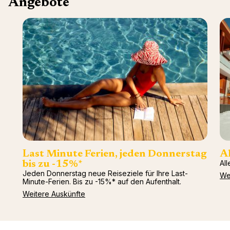
Angebote
Last Minute Ferien, jeden Donnerstag
Al
All
bis zu -15%*
Jeden Donnerstag neue Reiseziele für Ihre Last-
We
Minute-Ferien. Bis zu -15%* auf den Aufenthalt.
Weitere Auskünfte