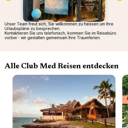
Mittel
Arcs P
2026)
Alpen
Oman -
Tignes
Punta 
Unser Team freut sich, Sie willkommen zu heissen um Ihre
La Rosi
Republ
Urlaubspläne zu besprechen.
Valmor
Palmiye
Kontaktieren Sie uns telefonisch, kommen Sie im Reisebüro
vorbei - wir gestalten gemeinsam Ihre Traumferien.
Gregol
Griech
Alle Club Med Reisen entdecken