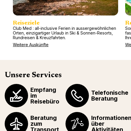
Reiseziele
R
Club Med : all-inclusive Ferien in aussergewöhnlichen
So
Orten, einzigartiger Urlaub in Ski & Sonnen-Resorts,
fa
Rundreisen & Kreuzfahrten.
Ihr
Weitere Auskünfte
We
Unsere Services
Empfang
Telefonische
im
Beratung
Reisebüro
Beratung
Informatione
zum
über
Transport
Aktivitäten