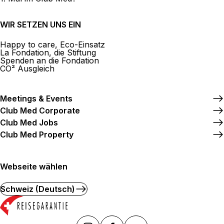
Albertsen Voyages
WIR SETZEN UNS EIN
2 Avenue Eglantine 1006 Lausanne
Happy to care, Eco-Einsatz
Jetzt geschlossen.
Öffnet am um
La Fondation, die Stiftung
Spenden an die Fondation
CO² Ausgleich
Meetings & Events
Mehr anzeigen
Club Med Corporate
Club Med Jobs
Club Med Property
Webseite wählen
Schweiz (Deutsch)