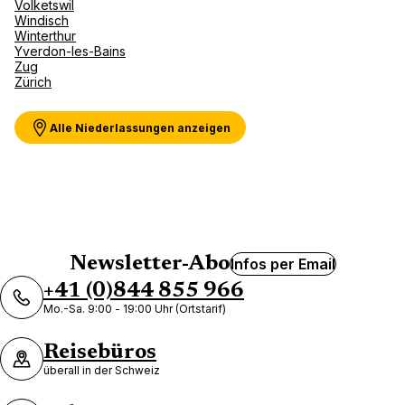
Volketswil
Windisch
Winterthur
SOL Voyages Sàrl
Yverdon-les-Bains
Zug
Zürich
23 Place Chauderon 1003 Lausanne
Jetzt geschlossen.
Öffnet am um
Alle Niederlassungen anzeigen
Vos Voyages by Culture Air
Travel Lausanne
Newsletter-Abo
Infos per Email
19 Av. Villamont 1002 Lausanne
+41 (0)844 855 966
Mo.-Sa. 9:00 - 19:00 Uhr (Ortstarif)
Jetzt geschlossen.
Öffnet am um
Reisebüros
überall in der Schweiz