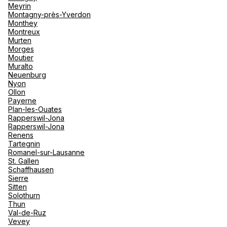
Meyrin
Montagny-près-Yverdon
Monthey
Montreux
Voyages et Culture CVC SA
Murten
Morges
Moutier
Rue de Bourg 10 1003 Lausanne
Muralto
Neuenburg
Jetzt geschlossen.
Öffnet am um
Nyon
Ollon
Payerne
Plan-les-Ouates
Rapperswil-Jona
Rapperswil-Jona
Renens
Signature Voyages Lausanne
Tartegnin
MTCH SA
Romanel-sur-Lausanne
St. Gallen
26 Rue De Bourg 1003 Lausanne
Schaffhausen
Sierre
Jetzt geschlossen.
Öffnet um
Sitten
Solothurn
Thun
Val-de-Ruz
Vevey