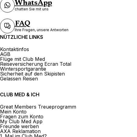
WhatsApp
TUI Agence de voyage Lausanne
chatten Sie mit uns
Avenue du Théâtre
FAQ
16 Avenue Du Theatre 1005 Lausanne
Ihre Fragen, unsere Antworten
Jetzt geschlossen.
Öffnet am um
NÜTZLICHE LINKS
Kontaktinfos
AGB
Flüge mit Club Med
Reiseversicherung Ecran Total
Wintersportgarantie
Sicherheit auf den Skipisten
tpt Lausanne Voyages Sàrl
Gelassen Reisen
6 Avenue De La Gare 1003 Lausanne
CLUB MED & ICH
Jetzt geschlossen.
Öffnet am um
Great Members Treueprogramm
Mein Konto
Fragen zum Konto
My Club Med App
Freunde werben
AXA Reklamation
1. Mal im Club Med?