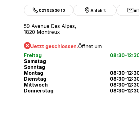
021 925 36 10
Anfahrt
in
59 Avenue Des Alpes,
1820 Montreux
Jetzt geschlossen.
Öffnet um
Freitag
08:30-12:3
Samstag
Sonntag
Montag
08:30-12:3
Dienstag
08:30-12:3
Mittwoch
08:30-12:3
Donnerstag
08:30-12:3