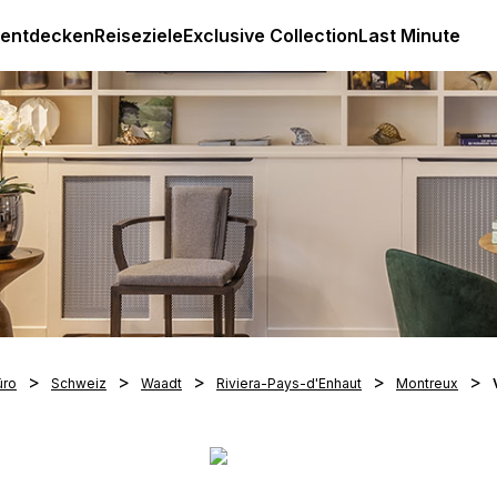
Luxus All Inclusive Resorts & Ferien
 entdecken
Reiseziele
Exclusive Collection
Last Minute
üro
Schweiz
Waadt
Riviera-Pays-d'Enhaut
Montreux