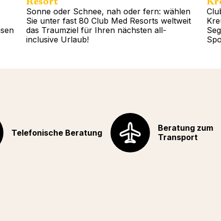
Resort
Kr
Sonne oder Schnee, nah oder fern: wählen
Clu
Sie unter fast 80 Club Med Resorts weltweit
Kre
isen
das Traumziel für Ihren nächsten all-
Seg
inclusive Urlaub!
Spo
Weitere Auskünfte
Wei
Beratung zum
Telefonische Beratung
Transport