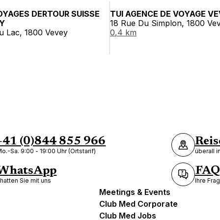
OYAGES DERTOUR SUISSE
TUI AGENCE DE VOYAGE V
Y
18 Rue Du Simplon, 1800 Ve
u Lac, 1800 Vevey
0,4 km
+41 (0)844 855 966
Reis
o.-Sa. 9:00 - 19:00 Uhr (Ortstarif)
überall 
WhatsApp
FAQ
hatten Sie mit uns
Ihre Fra
Meetings & Events
Club Med Corporate
Club Med Jobs