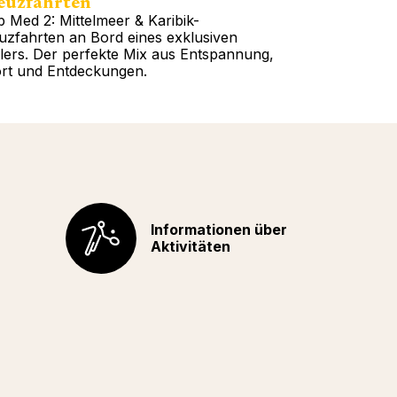
euzfahrten
Touren
b Med 2: Mittelmeer & Karibik-
All-inclusive 
uzfahrten an Bord eines exklusiven
weltweit: Euro
lers. Der perfekte Mix aus Entspannung,
Indischer Ozea
rt und Entdeckungen.
haben die Wahl
tere Auskünfte
Weitere Auskü
Informationen über
Aktivitäten