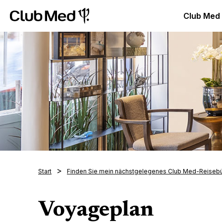
Club Med Luxus All Inclusive Resorts & Ferien
Club Med 
Club Med
Start
Finden Sie mein nächstgelegenes Club Med-Reiseb
Voyageplan