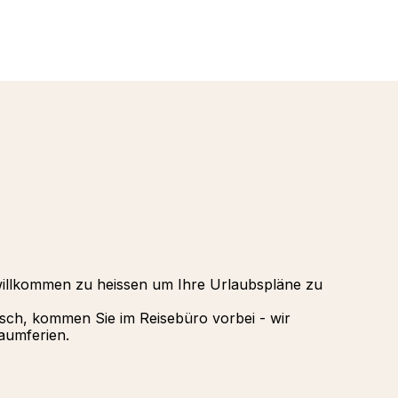
Oman - a
Alpen
Punta Ca
Tignes, A
Republik
La Rosier
Palmiye H
Valmorel,
Gregolima
Griechenl
willkommen zu heissen um Ihre Urlaubspläne zu
isch, kommen Sie im Reisebüro vorbei - wir
aumferien.