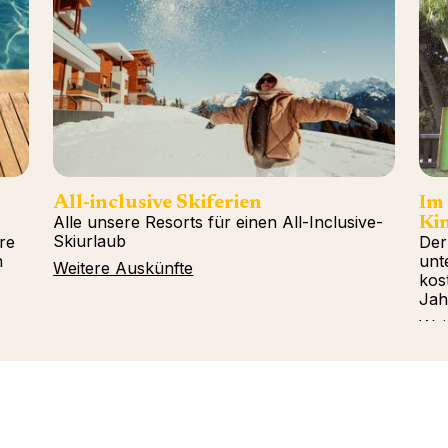
All-inclusive Skiferien
Im
Alle unsere Resorts für einen All-Inclusive-
Kin
Skiurlaub
re
Der
n
unt
Weitere Auskünfte
kos
Jah
Wei