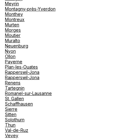
Meyrin
Montagny-près-Yverdon
Monthey
Montreux
Murten
Morges
Moutier
Muralto
Neuenburg
Nyon
Ollon
Payerne
Plan-les-Ouates
Rapperswil-Jona
Rapperswil-Jona
Renens
Tartegnin
Romanel-sur-Lausanne
St. Gallen
Schaffhausen
Sierre
Sitten
Solothurn
Thun
Val-de-Ruz
Vevey