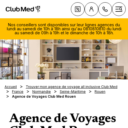
Club Med - Resorts & vacances All Inclusive Premium
C
Deals
Ouvr
Nos conseillers sont disponibles sur leur lignes agences du
lundi au samedi de 10h à 18h ainsi qu'au 0810810810 du lundi
au samedi de 09h à 19h et le dimanche de 10h à 18h.
084
966
Découv
Lu.-S
Une mar
Club M
- 19h
L'Espri
Di. 1
Contac
Progr
Accueil
Trouver mon agence de voyage all inclusive Club Med
Les To
Notre A
18h0
L'équi
Fidélit
France
Normandie
Seine-Maritime
Rouen
l'été
(tarif
Nos no
Agence de Voyages Club Med Rouen
Suisse
Great 
Notre 
Découv
Grego
Séminai
Parrai
Sports 
Wha
Vos v
Pass
FAQ
Djerba
Sports 
discu
Resort
Balnéai
Agence de Voyages
Nos th
Magna 
avec
Clubs 
Collect
La mon
Vacance
Happy 
Spa et 
Balnéa