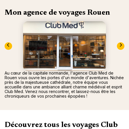
"La Poi
La Rosi
Magna 
Valmore
Mon agence de voyages Rouen
Espagn
Québec
Canad
Au cœur de la capitale normande, l'agence Club Med de
Rouen vous ouvre les portes d'un monde d'aventures. Nichée
près de la majestueuse cathédrale, notre équipe vous
accueille dans une ambiance alliant charme médiéval et esprit
Club Med. Venez nous rencontrer, et laissez-nous être les
chroniqueurs de vos prochaines épopées !
Découvrez tous les voyages Club