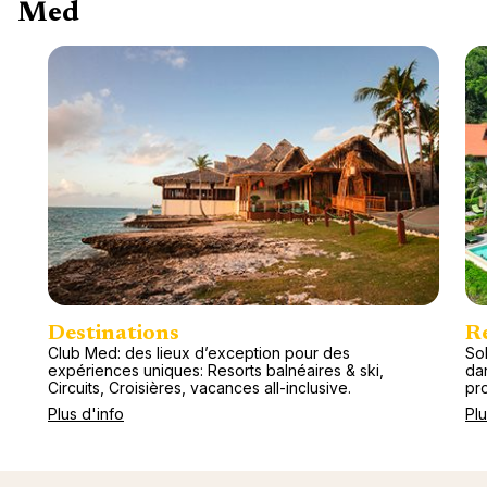
Med
Destinations
R
Club Med: des lieux d’exception pour des
So
expériences uniques: Resorts balnéaires & ski,
da
Circuits, Croisières, vacances all-inclusive.
pr
Plus d'info
Plu