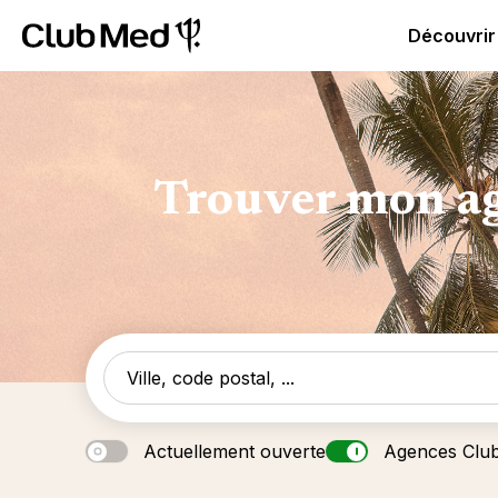
Club Med - Resorts & vacances All Inclusive Premium
C
Découvrir
Trouver mon ag
Actuellement ouverte
Agences Clu