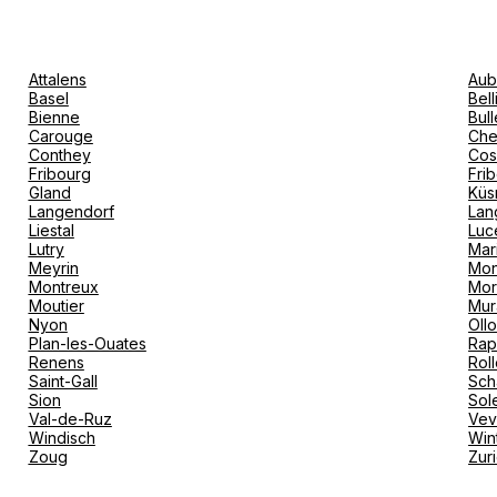
Attalens
Aub
Basel
Bel
Bienne
Bull
Carouge
Che
Conthey
Cos
Fribourg
Fri
Gland
Küs
Langendorf
Lan
Liestal
Luc
Lutry
Mar
Meyrin
Mon
Montreux
Mor
Moutier
Mur
Nyon
Oll
Plan-les-Ouates
Rap
Renens
Rol
Saint-Gall
Sch
Sion
Sol
Val-de-Ruz
Ve
Windisch
Win
Zoug
Zur