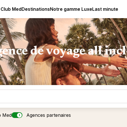
lub Med - Resorts & vacances All Inclusive Premium
 Club Med
Destinations
Notre gamme Luxe
Last minute
ence de voyage all inc
b Med
Agences partenaires