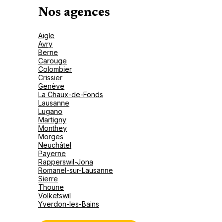
Nos agences
Aigle
Avry
Berne
Carouge
Colombier
Crissier
Genève
La Chaux-de-Fonds
Lausanne
Lugano
Martigny
Monthey
Morges
Neuchâtel
Payerne
Rapperswil-Jona
Romanel-sur-Lausanne
Sierre
Thoune
Volketswil
Yverdon-les-Bains