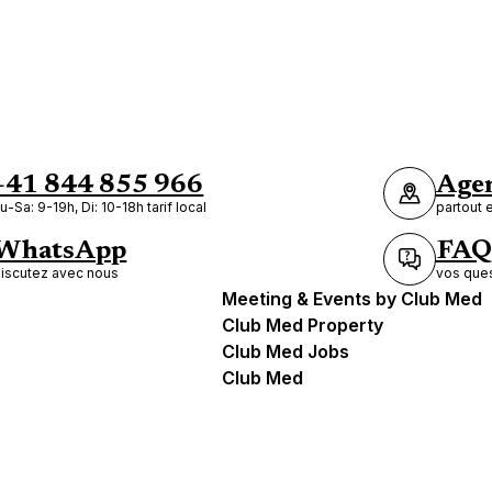
+41 844 855 966
Agen
u-Sa: 9-19h, Di: 10-18h tarif local
partout 
WhatsApp
FAQ
iscutez avec nous
vos ques
Meeting & Events by Club Med
Club Med Property
Club Med Jobs
Club Med