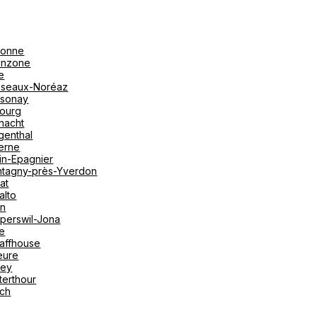
onne
linzone
e
seaux-Noréaz
sonay
bourg
nacht
genthal
erne
in-Epagnier
tagny-près-Yverdon
at
alto
on
perswil-Jona
le
affhouse
eure
vey
terthour
ich