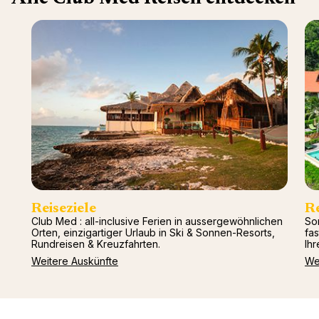
Mittel
Arcs P
2026)
Alpen
Oman -
Tignes
Punta 
La Rosi
Republ
Valmor
Palmiye
Gregol
Griech
Reiseziele
R
Club Med : all-inclusive Ferien in aussergewöhnlichen
So
Orten, einzigartiger Urlaub in Ski & Sonnen-Resorts,
fa
Rundreisen & Kreuzfahrten.
Ihr
Weitere Auskünfte
We