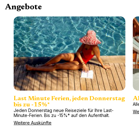
Angebote
Last Minute Ferien, jeden Donnerstag
Al
All
bis zu -15%*
Jeden Donnerstag neue Reiseziele für Ihre Last-
We
Minute-Ferien. Bis zu -15%* auf den Aufenthalt.
Weitere Auskünfte