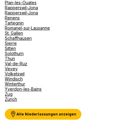
Plan-les-Ouates
Rapperswil-Jona
Rapperswil-Jona
Renens
Tartegnin
Romanel-sur-Lausanne
St. Gallen
Schaffhausen
Sierre
Sitten
Solothurn
Thun
Val-de-Ruz
Vevey
Volketswil
Windisch
Winterthur
Yverdon-les-Bains
Zug
Zürich
Alle Niederlassungen anzeigen