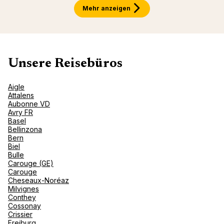
Mehr anzeigen
Unsere Reisebüros
Aigle
Attalens
Aubonne VD
Avry FR
Basel
Bellinzona
Bern
Biel
Bulle
Carouge (GE)
Carouge
Cheseaux-Noréaz
Milvignes
Conthey
Cossonay
Crissier
Freiburg