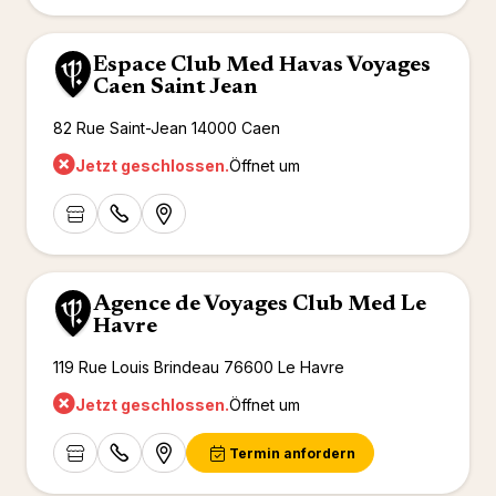
Mittel
Arcs P
2026)
Alpen
Oman -
Espace Club Med Havas Voyages
Tignes
Punta 
Caen Saint Jean
La Rosi
Republ
Valmor
Palmiye
82 Rue Saint-Jean 14000 Caen
Gregol
Jetzt geschlossen.
Öffnet um
Griech
Agence de Voyages Club Med Le
Havre
119 Rue Louis Brindeau 76600 Le Havre
Jetzt geschlossen.
Öffnet um
Termin anfordern