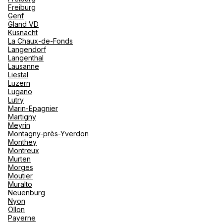
Freiburg
Genf
Gland VD
Küsnacht
La Chaux-de-Fonds
Langendorf
Langenthal
Lausanne
Liestal
Luzern
Lugano
Lutry
Marin-Epagnier
Martigny
Meyrin
Montagny-près-Yverdon
Monthey
Montreux
Murten
Morges
Moutier
Muralto
Neuenburg
Nyon
Ollon
Payerne