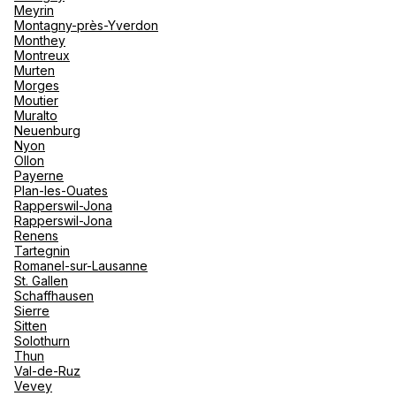
Meyrin
Montagny-près-Yverdon
Monthey
Montreux
Murten
Morges
Moutier
Muralto
Neuenburg
Nyon
Ollon
Payerne
Plan-les-Ouates
Rapperswil-Jona
Rapperswil-Jona
Renens
Tartegnin
Romanel-sur-Lausanne
St. Gallen
Schaffhausen
Sierre
Sitten
Solothurn
Thun
Val-de-Ruz
Vevey