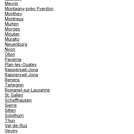
Meyrin
Montagny-près-Yverdon
Monthey
Montreux
Murten
Morges
Moutier
Muralto
Neuenburg
Nyon
Ollon
Payerne
Plan-les-Ouates
Rapperswil-Jona
Rapperswil-Jona
Renens
Tartegnin
Romanel-sur-Lausanne
St. Gallen
Schaffhausen
Sierre
Sitten
Solothurn
Thun
Val-de-Ruz
Vevey