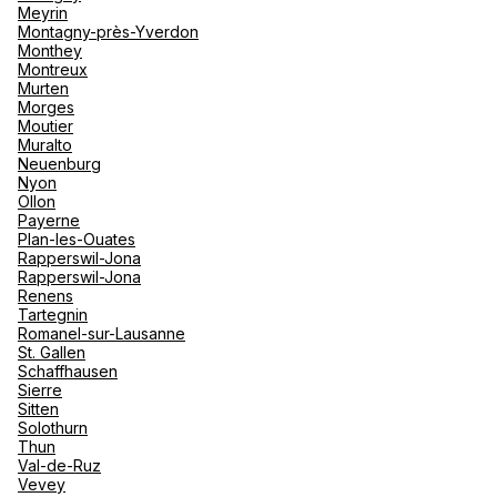
Meyrin
Montagny-près-Yverdon
Mehr anzeigen
Monthey
Montreux
Murten
Morges
Moutier
Muralto
Neuenburg
Nyon
Ollon
Payerne
Plan-les-Ouates
Rapperswil-Jona
Rapperswil-Jona
Renens
Tartegnin
Romanel-sur-Lausanne
St. Gallen
Schaffhausen
Sierre
Sitten
Solothurn
Thun
Val-de-Ruz
Vevey