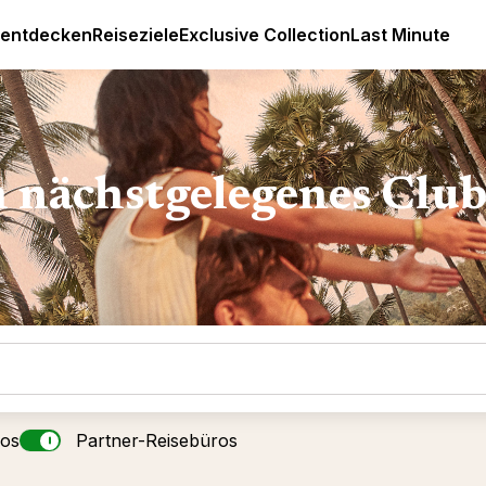
Luxus All Inclusive Resorts & Ferien
 entdecken
Reiseziele
Exclusive Collection
Last Minute
n nächstgelegenes Clu
ros
Partner-Reisebüros