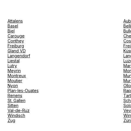
Attalens
Aub
Basel
Bel
Biel
Bull
Carouge
Che
Conthey
Cos
Freiburg
Fre
Gland VD
Küs
Langendorf
Lan
Liestal
Luz
Lutry
Mar
Meyrin
Mon
Montreux
Mur
Moutier
Mur
Nyon
Oll
Plan-les-Ouates
Rap
Renens
Tar
St. Gallen
Sch
Sitten
Sol
Val-de-Ruz
Ve
Windisch
Win
Zug
Zür