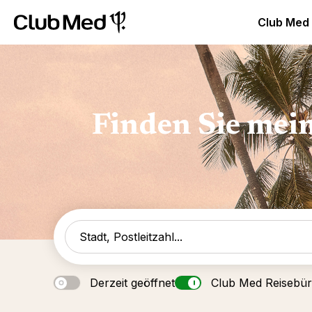
Club Med Luxus All Inclusive Resorts & Ferien
Club Med 
Club Med
Finden Sie mei
Derzeit geöffnet
Club Med Reisebü