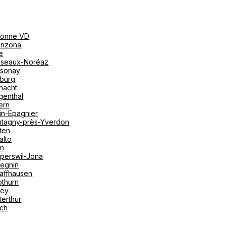
onne VD
linzona
e
seaux-Noréaz
sonay
iburg
nacht
genthal
ern
in-Epagnier
tagny-près-Yverdon
ten
alto
on
perswil-Jona
tegnin
affhausen
othurn
vey
terthur
ich