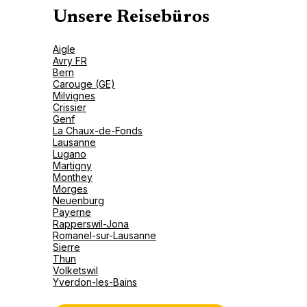
Unsere Reisebüros
Aigle
Avry FR
Bern
Carouge (GE)
Milvignes
Crissier
Genf
La Chaux-de-Fonds
Lausanne
Lugano
Martigny
Monthey
Morges
Neuenburg
Payerne
Rapperswil-Jona
Romanel-sur-Lausanne
Sierre
Thun
Volketswil
Yverdon-les-Bains