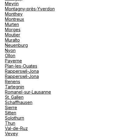
Meyrin
Montagny-près-Yverdon
Monthey
Montreux
Murten
Morges
Moutier
Muralto
Neuenburg
Nyon
Ollon
Payerne
Plan-les-Ouates
Rapperswil-Jona
Rapperswil-Jona
Renens
Tartegnin
Romanel-sur-Lausanne
St. Gallen
Schaffhausen
Sierre
Sitten
Solothurn
Thun
Val-de-Ruz
Vevey