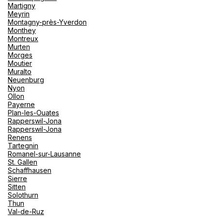
Martigny
Meyrin
Montagny-près-Yverdon
Monthey
Montreux
Murten
Morges
Moutier
Muralto
Neuenburg
Nyon
Ollon
Payerne
Plan-les-Ouates
Rapperswil-Jona
Rapperswil-Jona
Renens
Tartegnin
Romanel-sur-Lausanne
St. Gallen
Schaffhausen
Sierre
Sitten
Solothurn
Thun
Val-de-Ruz