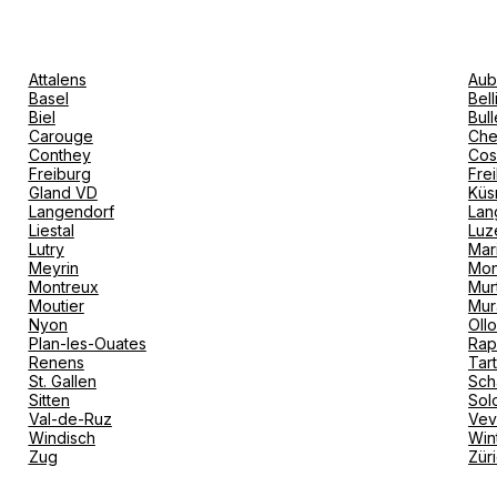
Attalens
Aub
Basel
Bel
Biel
Bull
Carouge
Che
Conthey
Cos
Freiburg
Fre
Gland VD
Küs
Langendorf
Lan
Liestal
Luz
Lutry
Mar
Meyrin
Mon
Montreux
Mur
Moutier
Mur
Nyon
Oll
Plan-les-Ouates
Rap
Renens
Tar
St. Gallen
Sch
Sitten
Sol
Val-de-Ruz
Ve
Windisch
Win
Zug
Zür