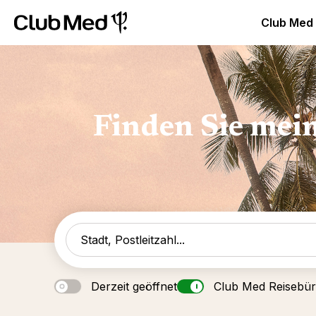
Club Med Luxus All Inclusive Resorts & Ferien
Club Med 
Club Med
Finden Sie mei
Derzeit geöffnet
Club Med Reisebü