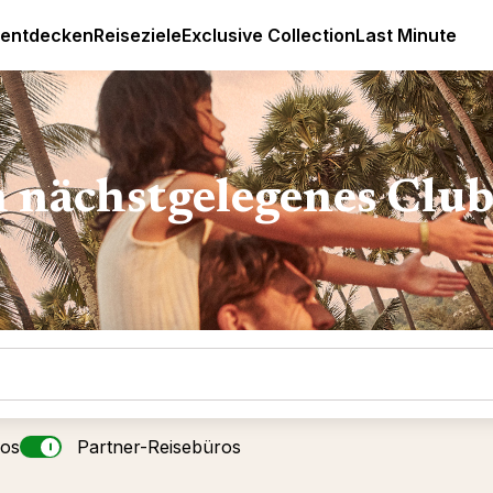
Luxus All Inclusive Resorts & Ferien
 entdecken
Reiseziele
Exclusive Collection
Last Minute
n nächstgelegenes Clu
ros
Partner-Reisebüros