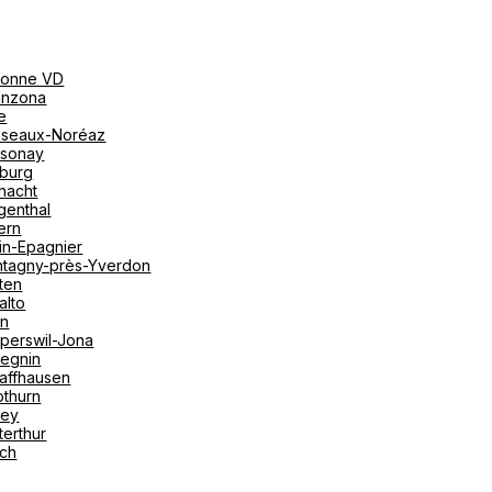
onne VD
linzona
e
seaux-Noréaz
sonay
iburg
nacht
genthal
ern
in-Epagnier
tagny-près-Yverdon
ten
alto
on
perswil-Jona
tegnin
affhausen
othurn
vey
terthur
ich