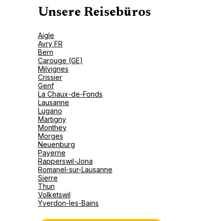
Unsere Reisebüros
Aigle
Avry FR
Bern
Carouge (GE)
Milvignes
Crissier
Genf
La Chaux-de-Fonds
Lausanne
Lugano
Martigny
Monthey
Morges
Neuenburg
Payerne
Rapperswil-Jona
Romanel-sur-Lausanne
Sierre
Thun
Volketswil
Yverdon-les-Bains