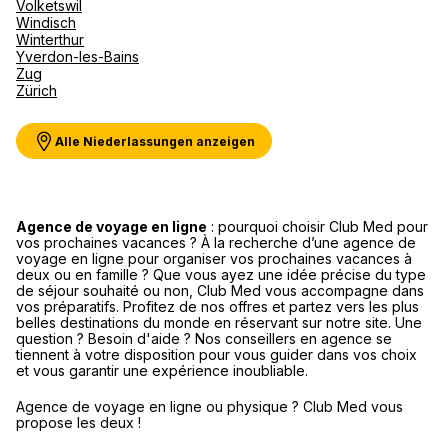
Volketswil
Windisch
Espace Club Med Havas Voyages
Winterthur
VALENCE
Yverdon-les-Bains
Zug
19 Rue de l'Université 26000 Valence
Zürich
Schließt bald
18:00 • Öffnet morgen um
Alle Niederlassungen anzeigen
Agence de voyage en ligne
: pourquoi choisir Club Med pour
Agence de Voyages Club Med
vos prochaines vacances ? À la recherche d’une agence de
voyage en ligne pour organiser vos prochaines vacances à
Annecy
deux ou en famille ? Que vous ayez une idée précise du type
de séjour souhaité ou non, Club Med vous accompagne dans
2 Rue de la Poste 74000 Annecy
vos préparatifs. Profitez de nos offres et partez vers les plus
belles destinations du monde en réservant sur notre site. Une
Schließt bald
18:00 • Öffnet morgen um
question ? Besoin d'aide ? Nos conseillers en agence se
tiennent à votre disposition pour vous guider dans vos choix
et vous garantir une expérience inoubliable.
Termin anfordern
Agence de voyage en ligne ou physique ? Club Med vous
propose les deux !