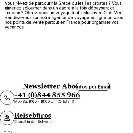
Vous rêvez de parcourir la Grèce ou les îles croates ? Vous
Havas voyages Thonon les Bains |
aimeriez séjourner dans un cadre à la fois dépaysant et
Espace Club Med
luxueux ? Offrez-vous un voyage tout inclus avec Club Med.
Rendez-vous sur notre agence de voyage en ligne ou dans
5 Rue Saint-Sébastien 74200 Thonon-Les-Bains
nos points de vente partout en France pour organiser vos
vacances.
Schließt bald
18:30 • Öffnet morgen um
Agence de Voyages Club Med
Clermont Ferrand
5 Place De Jaude 63000 Clermont Ferrand
Newsletter-Abo
Infos per Email
+41 (0)844 855 966
Schließt bald
18:30 • Öffnet morgen um
Mo.-Sa. 9:00 - 19:00 Uhr (Ortstarif)
Reisebüros
überall in der Schweiz
Mehr anzeigen