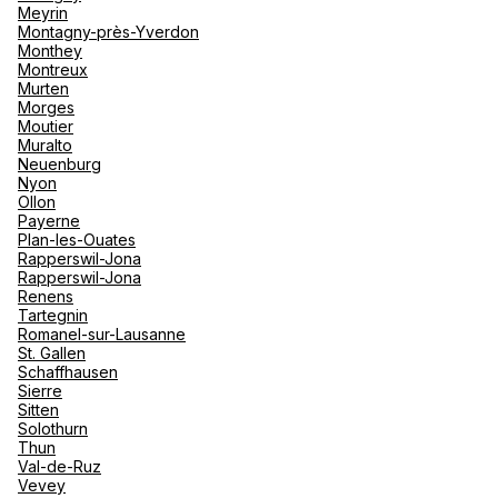
Meyrin
Montagny-près-Yverdon
Agence de Voyages Club Med
Monthey
Saint-Étienne
Montreux
Murten
Morges
10 Place Du Peuple 42000 Saint Etienne
Moutier
Muralto
Schließt bald
18:30 • Öffnet morgen um
Neuenburg
Nyon
Termin anfordern
Ollon
Payerne
Plan-les-Ouates
Rapperswil-Jona
Rapperswil-Jona
Agence de Voyages Club Med
Renens
Grenoble
Tartegnin
Romanel-sur-Lausanne
11 Place Victor Hugo 38000 Grenoble
St. Gallen
Schaffhausen
Schließt bald
18:30 • Öffnet morgen um
Sierre
Sitten
Solothurn
Thun
Val-de-Ruz
Vevey