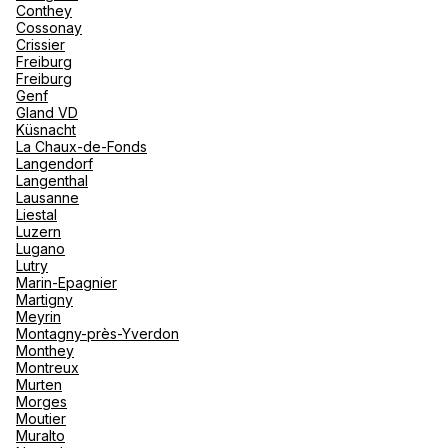
Conthey
Cossonay
Crissier
Freiburg
Freiburg
Genf
Gland VD
Küsnacht
La Chaux-de-Fonds
Langendorf
Langenthal
Lausanne
Liestal
Luzern
Lugano
Lutry
Marin-Epagnier
Martigny
Meyrin
Montagny-près-Yverdon
Monthey
Montreux
Murten
Morges
Moutier
Muralto