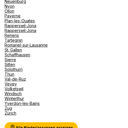
Neuenburg
Nyon
Ollon
Payerne
Plan-les-Ouates
Rapperswil-Jona
Rapperswil-Jona
Renens
Tartegnin
Romanel-sur-Lausanne
St. Gallen
Schaffhausen
Sierre
Sitten
Solothurn
Thun
Val-de-Ruz
Vevey
Volketswil
Windisch
Winterthur
Yverdon-les-Bains
Zug
Zürich
Alle Niederlassungen anzeigen