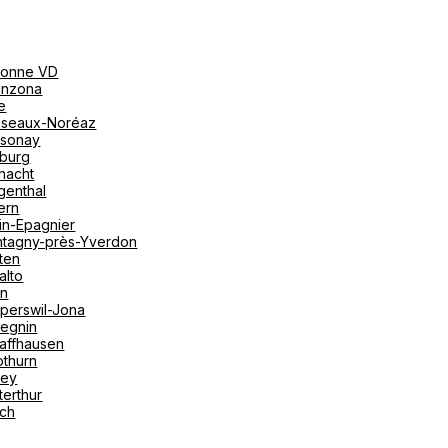
onne VD
linzona
e
seaux-Noréaz
sonay
iburg
nacht
genthal
ern
in-Epagnier
tagny-près-Yverdon
ten
alto
on
perswil-Jona
tegnin
affhausen
othurn
vey
terthur
ich