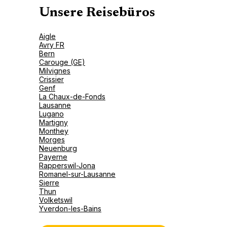
Unsere Reisebüros
Aigle
Avry FR
Bern
Carouge (GE)
Milvignes
Crissier
Genf
La Chaux-de-Fonds
Lausanne
Lugano
Martigny
Monthey
Morges
Neuenburg
Payerne
Rapperswil-Jona
Romanel-sur-Lausanne
Sierre
Thun
Volketswil
Yverdon-les-Bains