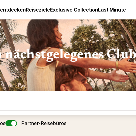
Luxus All Inclusive Resorts & Ferien
 entdecken
Reiseziele
Exclusive Collection
Last Minute
n nächstgelegenes Clu
ros
Partner-Reisebüros