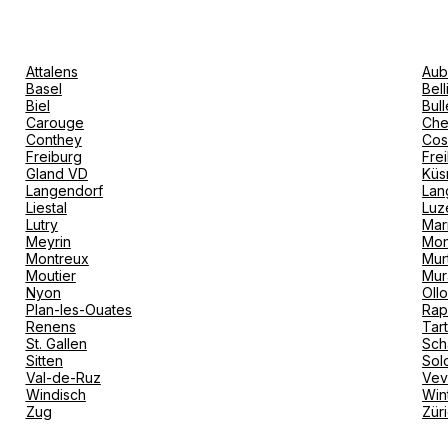
Attalens
Aub
Basel
Bel
Biel
Bull
Carouge
Che
Conthey
Cos
Freiburg
Fre
Gland VD
Küs
Langendorf
Lan
Liestal
Luz
Lutry
Mar
Meyrin
Mon
Montreux
Mur
Moutier
Mur
Nyon
Oll
Plan-les-Ouates
Rap
Renens
Tar
St. Gallen
Sch
Sitten
Sol
Val-de-Ruz
Ve
Windisch
Win
Zug
Zür