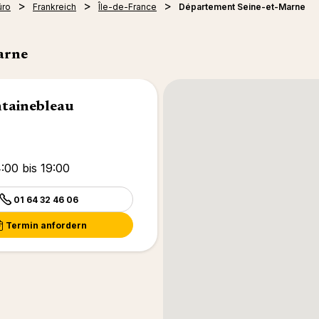
üro
Frankreich
Île-de-France
Département Seine-et-Marne
arne
ntainebleau
:00 bis 19:00
01 64 32 46 06
Termin anfordern