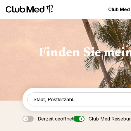
Club Med Luxus All Inclusive Resorts & Ferien
Club Med 
Club Med
Finden Sie mei
Derzeit geöffnet
Club Med Reisebü