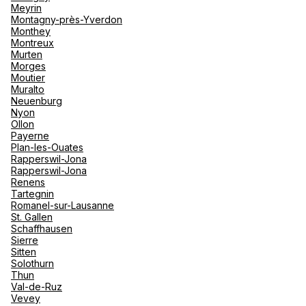
Meyrin
Montagny-près-Yverdon
Monthey
Agence de Voyages Club Med
Montreux
Paris 16e Passy
Murten
Morges
Moutier
91 Avenue Paul Doumer, Appartement au 5ème étage
Muralto
75016 Paris
Neuenburg
Nyon
Jetzt geschlossen.
Öffnet um
Ollon
Payerne
Termin anfordern
Plan-les-Ouates
Rapperswil-Jona
Rapperswil-Jona
Renens
Tartegnin
Agence de Voyages Club Med
Romanel-sur-Lausanne
Paris 16eme d'Auteuil
St. Gallen
Schaffhausen
11 Rue D'Auteuil 75016 Paris
Sierre
Sitten
Jetzt geschlossen.
Öffnet am um
Solothurn
Thun
Val-de-Ruz
Termin anfordern
Vevey