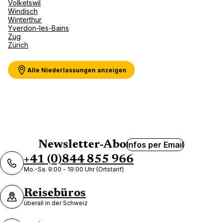
Volketswil
Windisch
Winterthur
Yverdon-les-Bains
Agence de Voyages Club Med
Zug
Paris 17eme Courcelles
Zürich
109 Rue De Courcelles 75017 Paris
Alle Niederlassungen anzeigen
Jetzt geschlossen.
Öffnet um
Termin anfordern
Agence de Voyages Club Med
Newsletter-Abo
Infos per Email
Paris 5eme Gobelins
+41 (0)844 855 966
19 Avenue Des Gobelins 75005 Paris
Mo.-Sa. 9:00 - 19:00 Uhr (Ortstarif)
Jetzt geschlossen.
Öffnet um
Reisebüros
überall in der Schweiz
Termin anfordern