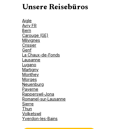
Unsere Reisebüros
Aigle
Avry FR
Bern
Carouge (GE)
Milvignes
Crissier
Genf
La Chaux-de-Fonds
Lausanne
Lugano
Martigny
Monthey
Morges
Neuenburg
Payerne
Rapperswil-Jona
Romanel-sur-Lausanne
Sierre
Thun
Volketswil
Yverdon-les-Bains