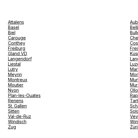
Attalens
Aub
Basel
Bel
Biel
Bull
Carouge
Che
Conthey
Cos
Freiburg
Fre
Gland VD
Küs
Langendorf
Lan
Liestal
Luz
Lutry
Mar
Meyrin
Mon
Montreux
Mur
Moutier
Mur
Nyon
Oll
Plan-les-Ouates
Rap
Renens
Tar
St. Gallen
Sch
Sitten
Sol
Val-de-Ruz
Ve
Windisch
Win
Zug
Zür