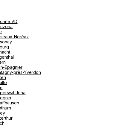
onne VD
linzona
e
seaux-Noréaz
sonay
iburg
nacht
genthal
ern
in-Epagnier
tagny-près-Yverdon
ten
alto
on
perswil-Jona
tegnin
affhausen
othurn
vey
terthur
ich