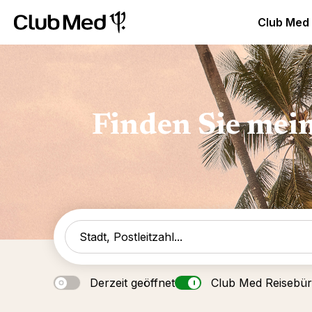
Club Med Luxus All Inclusive Resorts & Ferien
Club Med 
Club Med
Finden Sie mei
Derzeit geöffnet
Club Med Reisebü