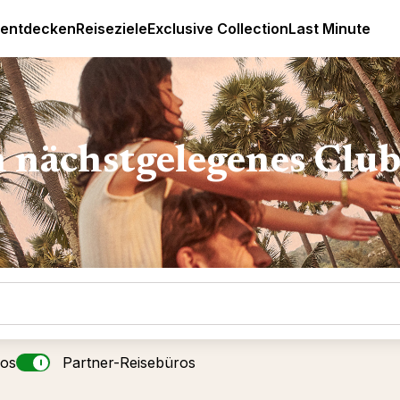
Luxus All Inclusive Resorts & Ferien
 entdecken
Reiseziele
Exclusive Collection
Last Minute
n nächstgelegenes Clu
ros
Partner-Reisebüros