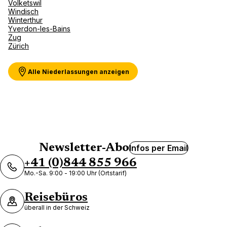
Volketswil
Windisch
Indalo Space SA
Winterthur
Yverdon-les-Bains
Zug
74 Rue De Lausanne 1700 Fribourg
Zürich
Jetzt geschlossen.
Öffnet morgen um
Alle Niederlassungen anzeigen
Hotelplan Bulle
Newsletter-Abo
Infos per Email
2 Rue Du Chateau D'En Bas 1630 Bulle
+41 (0)844 855 966
Jetzt geschlossen.
Öffnet morgen um
Mo.-Sa. 9:00 - 19:00 Uhr (Ortstarif)
Reisebüros
überall in der Schweiz