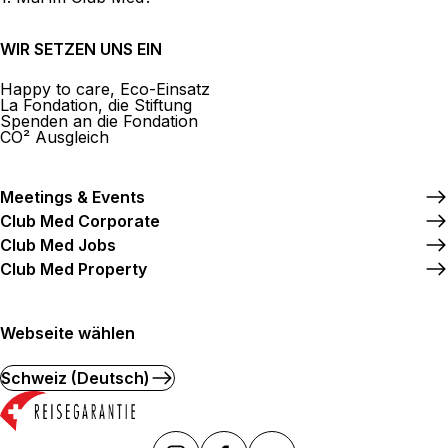
IC Travel SA
WIR SETZEN UNS EIN
8 Grand Rue 1616 Attalens
Jetzt geschlossen.
Öffnet morgen um
Happy to care, Eco-Einsatz
La Fondation, die Stiftung
Spenden an die Fondation
CO² Ausgleich
Meetings & Events
Mehr anzeigen
Club Med Corporate
Club Med Jobs
Club Med Property
Webseite wählen
Schweiz (Deutsch)