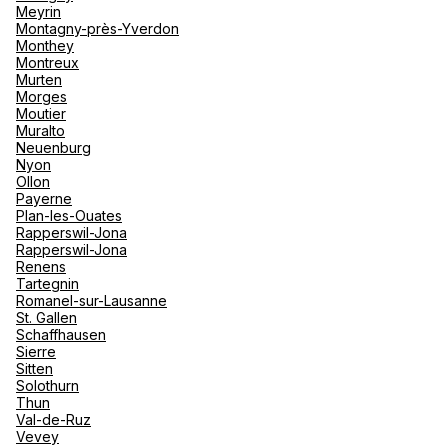
Meyrin
Montagny-près-Yverdon
Monthey
TUI Agence de voyage Fribourg
Montreux
Murten
Morges
Av. de la Gare 2 1701 Fribourg
Moutier
Muralto
Jetzt geschlossen.
Öffnet morgen um
Neuenburg
Nyon
Ollon
Payerne
Plan-les-Ouates
Rapperswil-Jona
Rapperswil-Jona
Renens
Hotelplan Fribourg
Tartegnin
Romanel-sur-Lausanne
Place de la Gare 5 1700 Fribourg
St. Gallen
Schaffhausen
Jetzt geschlossen.
Öffnet morgen um
Sierre
Sitten
Solothurn
Thun
Val-de-Ruz
Vevey