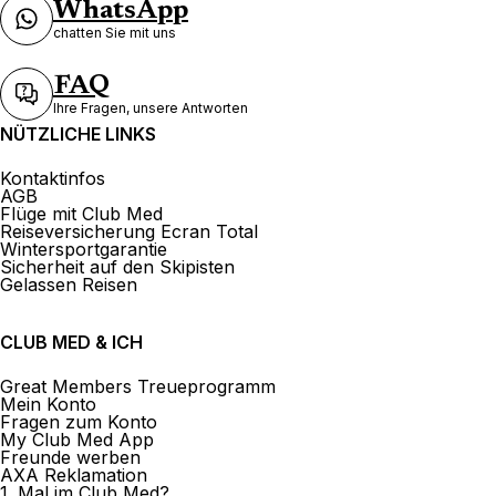
WhatsApp
La Maison du Voyage Sàrl
chatten Sie mit uns
37 Rue De La Sionge 1630 Bulle
FAQ
Ihre Fragen, unsere Antworten
Jetzt geschlossen.
Öffnet morgen um
NÜTZLICHE LINKS
Kontaktinfos
AGB
Flüge mit Club Med
Reiseversicherung Ecran Total
Wintersportgarantie
Natural Reisen Murten
Sicherheit auf den Skipisten
Gelassen Reisen
Pra Pury 19 3280 Murten
CLUB MED & ICH
Jetzt geschlossen.
Öffnet morgen um
Great Members Treueprogramm
Mein Konto
Fragen zum Konto
My Club Med App
Freunde werben
AXA Reklamation
1. Mal im Club Med?