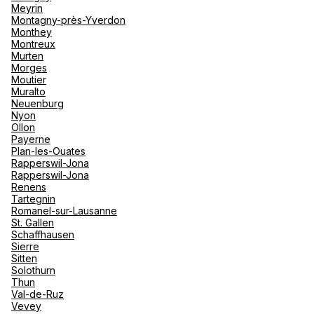
Meyrin
Montagny-près-Yverdon
Monthey
Montreux
Murten
Morges
Moutier
Muralto
Neuenburg
Nyon
Ollon
Payerne
Plan-les-Ouates
Rapperswil-Jona
Rapperswil-Jona
Renens
Tartegnin
Romanel-sur-Lausanne
St. Gallen
Schaffhausen
Sierre
Sitten
Solothurn
Thun
Val-de-Ruz
Vevey