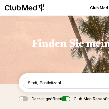
Club Med Luxus All Inclusive Resorts & Ferien
Club Med 
Club Med
Finden Sie mei
Derzeit geöffnet
Club Med Reisebü