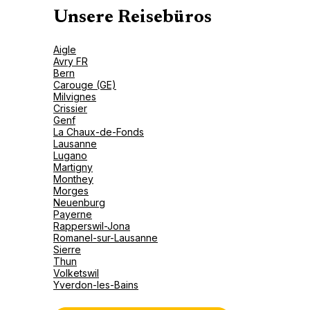
Unsere Reisebüros
Aigle
Avry FR
Bern
Carouge (GE)
Milvignes
Crissier
Genf
La Chaux-de-Fonds
Lausanne
Lugano
Martigny
Monthey
Morges
Neuenburg
Payerne
Rapperswil-Jona
Romanel-sur-Lausanne
Sierre
Thun
Volketswil
Yverdon-les-Bains