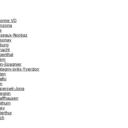
onne VD
linzona
e
seaux-Noréaz
sonay
iburg
nacht
genthal
ern
in-Epagnier
tagny-près-Yverdon
ten
alto
on
perswil-Jona
tegnin
affhausen
othurn
vey
terthur
ich