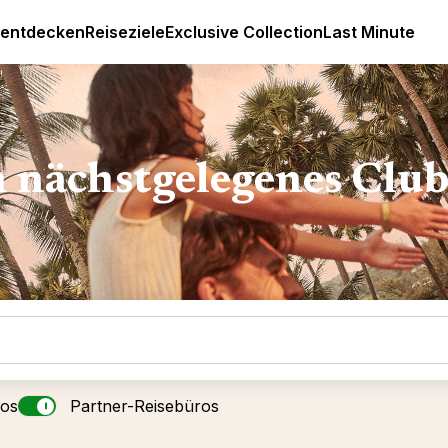
Luxus All Inclusive Resorts & Ferien
 entdecken
Reiseziele
Exclusive Collection
Last Minute
n nächstgelegenes Clu
ros
Partner-Reisebüros