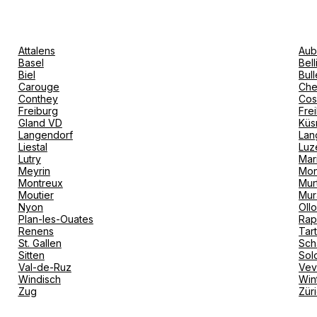
Attalens
Aub
Basel
Bel
Biel
Bull
Carouge
Che
Conthey
Cos
Freiburg
Fre
Gland VD
Küs
Langendorf
Lan
Liestal
Luz
Lutry
Mar
Meyrin
Mon
Montreux
Mur
Moutier
Mur
Nyon
Oll
Plan-les-Ouates
Rap
Renens
Tar
St. Gallen
Sch
Sitten
Sol
Val-de-Ruz
Ve
Windisch
Win
Zug
Zür