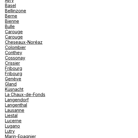
Avry
"La Poi
La Rosi
Basel
Magna 
Bellinzone
Valmore
Espagn
Berne
Québec
Voir plus
Bienne
Bulle
Canad
Carouge
Carouge
Cheseaux-Noréaz
Colombier
Conthey
Cossonay
Crissier
Fribourg
Fribourg
Genève
Gland
Küsnacht
La Chaux-de-Fonds
Langendorf
Langenthal
Lausanne
Liestal
Lucerne
Lugano
Lutry
Marin-Epagnier