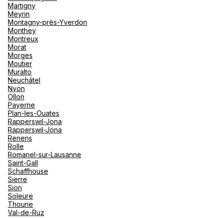
Martigny
Meyrin
Montagny-près-Yverdon
Monthey
Montreux
Morat
Morges
Moutier
Muralto
Neuchâtel
Nyon
Ollon
Payerne
Plan-les-Ouates
Rapperswil-Jona
Rapperswil-Jona
Renens
Rolle
Romanel-sur-Lausanne
Saint-Gall
Schaffhouse
Sierre
Sion
Soleure
Thoune
Val-de-Ruz