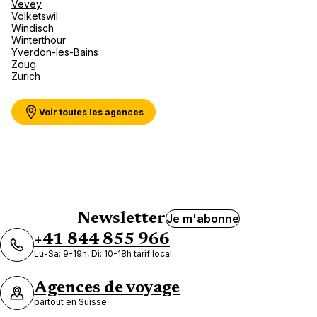
Vevey
Volketswil
Windisch
Winterthour
Yverdon-les-Bains
Zoug
Zurich
Voir toutes les agences
Newsletter
Je m'abonne
+41 844 855 966
Lu-Sa: 9-19h, Di: 10-18h tarif local
Agences de voyage
partout en Suisse