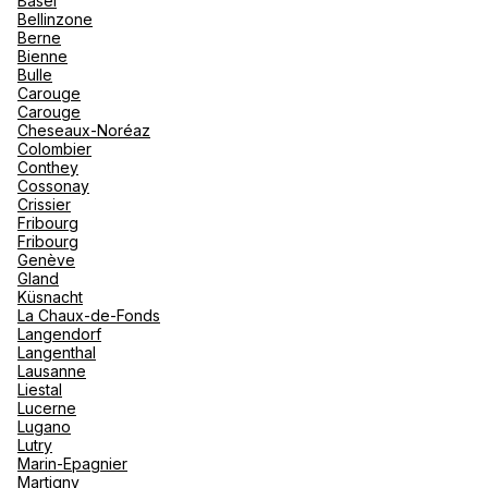
Basel
"La Poi
La Rosi
Bellinzone
Magna 
Berne
Valmore
Voir plus
Espagn
Bienne
Québec
Bulle
Carouge
Canad
Carouge
Cheseaux-Noréaz
Colombier
Conthey
Cossonay
Crissier
Fribourg
Fribourg
Genève
Gland
Küsnacht
La Chaux-de-Fonds
Langendorf
Langenthal
Lausanne
Liestal
Lucerne
Lugano
Lutry
Marin-Epagnier
Martigny