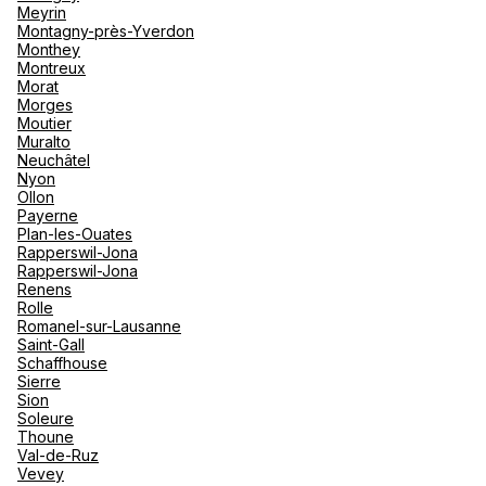
Meyrin
Montagny-près-Yverdon
Monthey
Montreux
Morat
Morges
Moutier
Muralto
Neuchâtel
Nyon
Ollon
Payerne
Plan-les-Ouates
Rapperswil-Jona
Rapperswil-Jona
Renens
Rolle
Romanel-sur-Lausanne
Saint-Gall
Schaffhouse
Sierre
Sion
Soleure
Thoune
Val-de-Ruz
Vevey