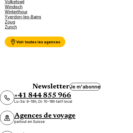
Volketswil
Windisch
Winterthour
Yverdon-les-Bains
Zoug
Zurich
Voir toutes les agences
Newsletter
Je m'abonne
+41 844 855 966
Lu-Sa: 9-19h, Di: 10-18h tarif local
Agences de voyage
partout en Suisse