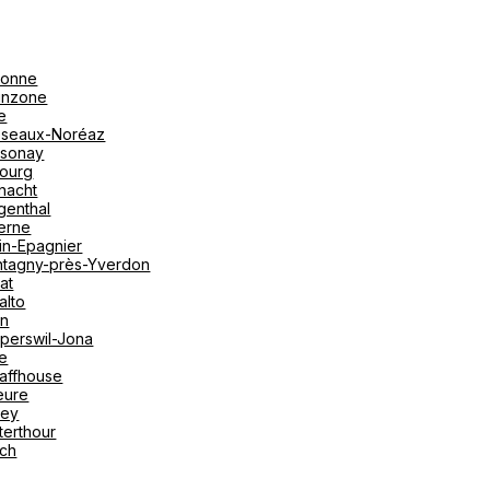
onne
linzone
e
seaux-Noréaz
sonay
bourg
nacht
genthal
erne
in-Epagnier
tagny-près-Yverdon
at
alto
on
perswil-Jona
le
affhouse
eure
vey
terthour
ich