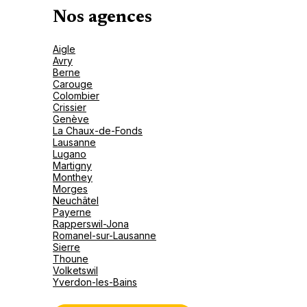
Fermé.
Ouvre demain à 09:00
Nos agences
Plus d'info
032 723 80 60
Aigle
Avry
Berne
Carouge
Colombier
Crissier
Genève
La Chaux-de-Fonds
Lausanne
Lugano
Martigny
Monthey
Morges
Neuchâtel
Payerne
Rapperswil-Jona
Romanel-sur-Lausanne
Sierre
Thoune
Volketswil
Yverdon-les-Bains