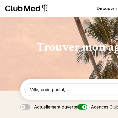
Club Med - Resorts & vacances All Inclusive Premium
C
Découvrir
Trouver mon ag
Actuellement ouverte
Agences Clu