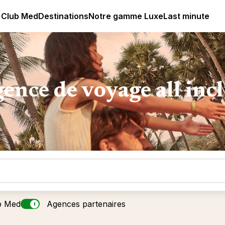
lub Med - Resorts & vacances All Inclusive Premium
 Club Med
Destinations
Notre gamme Luxe
Last minute
ence de voyage all inc
b Med
Agences partenaires