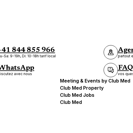
+41 844 855 966
Agen
u-Sa: 9-19h, Di: 10-18h tarif local
partout 
WhatsApp
FAQ
iscutez avec nous
vos ques
Meeting & Events by Club Med
Club Med Property
Club Med Jobs
Club Med