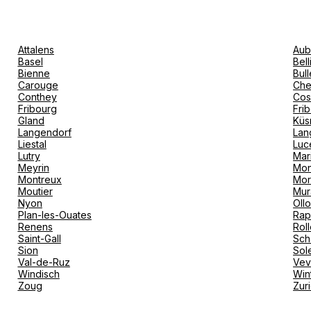
Itinéraire
Attalens
Aub
Basel
Bel
Bienne
Bull
Carouge
Che
Conthey
Cos
Fribourg
Fri
Gland
Küs
Langendorf
Lan
Liestal
Luc
Lutry
Mar
Meyrin
Mon
Montreux
Mor
Moutier
Mur
Nyon
Oll
Plan-les-Ouates
Rap
Renens
Rol
Saint-Gall
Sch
Sion
Sol
Val-de-Ruz
Ve
Windisch
Win
Zoug
Zur